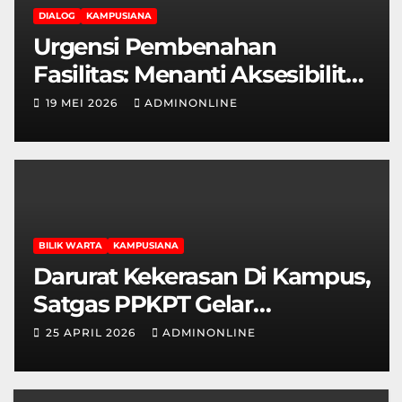
DIALOG
KAMPUSIANA
Urgensi Pembenahan
Fasilitas: Menanti Aksesibilitas
Ramah Disabilitas di Gedung
19 MEI 2026
ADMINONLINE
Fakultas Teknik
BILIK WARTA
KAMPUSIANA
Darurat Kekerasan Di Kampus,
Satgas PPKPT Gelar
Sosialisasi
25 APRIL 2026
ADMINONLINE
Permendikbudristek No.
55/2024