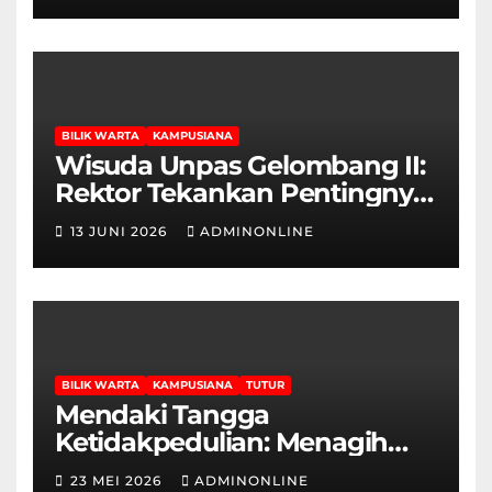
BILIK WARTA
KAMPUSIANA
Wisuda Unpas Gelombang II:
Rektor Tekankan Pentingnya
Sertifikasi Keahlian
13 JUNI 2026
ADMINONLINE
BILIK WARTA
KAMPUSIANA
TUTUR
Mendaki Tangga
Ketidakpedulian: Menagih
Hak Disabilitas yang
23 MEI 2026
ADMINONLINE