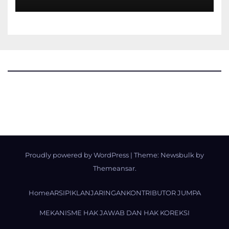
Terpasung di Selasar Kampus
Proudly powered by WordPress
|
Theme:
Newsbulk
by
Themeansar
.
Home
ARSIP
IKLAN
JARINGAN
KONTRIBUTOR JUMPA
MEKANISME HAK JAWAB DAN HAK KOREKSI