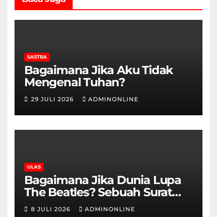
SASTRA
Bagaimana Jika Aku Tidak
Mengenal Tuhan?
29 JULI 2026
ADMINONLINE
ULAS
Bagaimana Jika Dunia Lupa
The Beatles? Sebuah Surat
Cinta dan Kritik
8 JULI 2026
ADMINONLINE