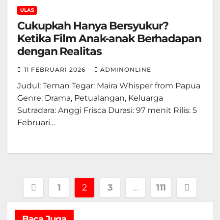
ULAS
Cukupkah Hanya Bersyukur?
Ketika Film Anak-anak Berhadapan
dengan Realitas
11 FEBRUARI 2026
ADMINONLINE
Judul: Teman Tegar: Maira Whisper from Papua
Genre: Drama, Petualangan, Keluarga
Sutradara: Anggi Frisca Durasi: 97 menit Rilis: 5
Februari…
Paginasi
1
2
3
…
111
pos
Baca Juga