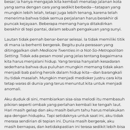
besar; ia hanya mengajak kita kembali menatap jalanan kota
yang sama dengan cara yang sedikit berbeda—tatapan yang
mungkin lebih lelah, tetapi juga lebih tenang, karena telah
menerima bahwa tidak semua perjalanan harus berakhir di
puncak kejayaan. Beberapa memang hanya ditakdirkan
berakhir di tepi pantai, dalam sebuah pengakuan yang sunyi.
Lautan tidak pernah benar-benar selesai. Ia tidak memiliki titik
di mana ia berhenti bergerak. Begitu pula perasaan yang
ditinggalkan oleh
Mediocre Twenties in a Not-So-Metropolitan
Setting
. Tidak ada pesan moral yang jelas tentang bagaimana
kita harus menjalani hidup. Yang tersisa hanyalah kesadaran
sederhana bahwa dua puluhan mungkin memang tidak akan
menjadi bab paling heroik dalam hidup kita—dan barangkali
itu tidak masalah. Mungkin menjadi medioker justru cara kita
tetap waras di dunia yang terus menuntut kita untuk menjadi
anomali.
Aku duduk di sini, membiarkan sisa-sisa melodi itu membasuh
pikiran seperti ombak yang perlahan kembali ke tengah laut.
Hari masih gelap dan aku masih belum tahu harus melakukan
apa dengan hidupku. Tapi setidaknya untuk saat ini, aku tidak
merasa sendirian di tepian ini. Dunia masih bergerak, aku
masih bernapas, dan ketidakpastian ini terasa sedikit lebih bisa