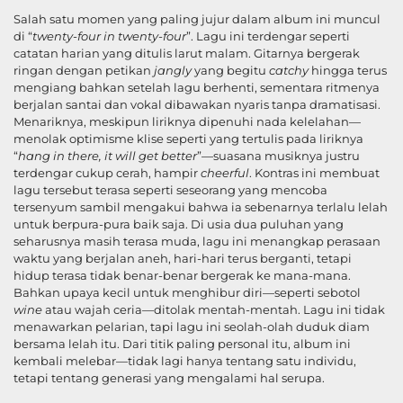
Salah satu momen yang paling jujur dalam album ini muncul
di “
twenty-four in twenty-four
”. Lagu ini terdengar seperti
catatan harian yang ditulis larut malam. Gitarnya bergerak
ringan dengan petikan
jangly
yang begitu
catchy
hingga terus
mengiang bahkan setelah lagu berhenti, sementara ritmenya
berjalan santai dan vokal dibawakan nyaris tanpa dramatisasi.
Menariknya, meskipun liriknya dipenuhi nada kelelahan—
menolak optimisme klise seperti yang tertulis pada liriknya
“
hang in there, it will get better
”—suasana musiknya justru
terdengar cukup cerah, hampir
cheerful
. Kontras ini membuat
lagu tersebut terasa seperti seseorang yang mencoba
tersenyum sambil mengakui bahwa ia sebenarnya terlalu lelah
untuk berpura-pura baik saja. Di usia dua puluhan yang
seharusnya masih terasa muda, lagu ini menangkap perasaan
waktu yang berjalan aneh, hari-hari terus berganti, tetapi
hidup terasa tidak benar-benar bergerak ke mana-mana.
Bahkan upaya kecil untuk menghibur diri—seperti sebotol
wine
atau wajah ceria—ditolak mentah-mentah. Lagu ini tidak
menawarkan pelarian, tapi lagu ini seolah-olah duduk diam
bersama lelah itu. Dari titik paling personal itu, album ini
kembali melebar—tidak lagi hanya tentang satu individu,
tetapi tentang generasi yang mengalami hal serupa.