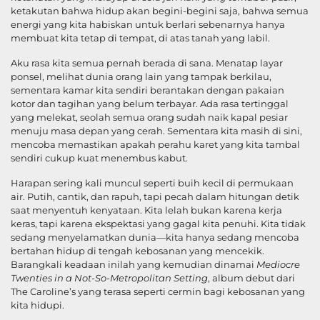
ketakutan bahwa hidup akan begini-begini saja, bahwa semua
energi yang kita habiskan untuk berlari sebenarnya hanya
membuat kita tetap di tempat, di atas tanah yang labil.
Aku rasa kita semua pernah berada di sana. Menatap layar
ponsel, melihat dunia orang lain yang tampak berkilau,
sementara kamar kita sendiri berantakan dengan pakaian
kotor dan tagihan yang belum terbayar. Ada rasa tertinggal
yang melekat, seolah semua orang sudah naik kapal pesiar
menuju masa depan yang cerah. Sementara kita masih di sini,
mencoba memastikan apakah perahu karet yang kita tambal
sendiri cukup kuat menembus kabut.
Harapan sering kali muncul seperti buih kecil di permukaan
air. Putih, cantik, dan rapuh, tapi pecah dalam hitungan detik
saat menyentuh kenyataan. Kita lelah bukan karena kerja
keras, tapi karena ekspektasi yang gagal kita penuhi. Kita tidak
sedang menyelamatkan dunia—kita hanya sedang mencoba
bertahan hidup di tengah kebosanan yang mencekik.
Barangkali keadaan inilah yang kemudian dinamai
Mediocre
Twenties in a Not-So-Metropolitan Setting
, album debut dari
The Caroline’s yang terasa seperti cermin bagi kebosanan yang
kita hidupi.