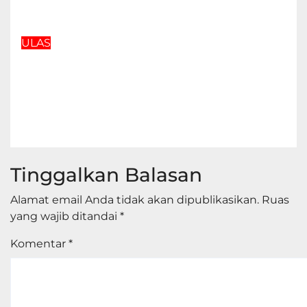
Feb 23, 2026
adminonline
ULAS
Anatomi Kebusukan:
Menyingkap Tabir Hukum di
Negeri Para Bedebah
Feb 21, 2026
adminonline
Tinggalkan Balasan
Alamat email Anda tidak akan dipublikasikan.
Ruas
yang wajib ditandai
*
Komentar
*