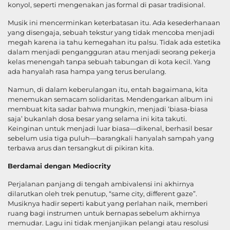
konyol, seperti mengenakan jas formal di pasar tradisional.
Musik ini mencerminkan keterbatasan itu. Ada kesederhanaan
yang disengaja, sebuah tekstur yang tidak mencoba menjadi
megah karena ia tahu kemegahan itu palsu. Tidak ada estetika
dalam menjadi pengangguran atau menjadi seorang pekerja
kelas menengah tanpa sebuah tabungan di kota kecil. Yang
ada hanyalah rasa hampa yang terus berulang.
Namun, di dalam keberulangan itu, entah bagaimana, kita
menemukan semacam solidaritas. Mendengarkan album ini
membuat kita sadar bahwa mungkin, menjadi ‘biasa-biasa
saja’ bukanlah dosa besar yang selama ini kita takuti.
Keinginan untuk menjadi luar biasa—dikenal, berhasil besar
sebelum usia tiga puluh—barangkali hanyalah sampah yang
terbawa arus dan tersangkut di pikiran kita.
Berdamai dengan Mediocrity
Perjalanan panjang di tengah ambivalensi ini akhirnya
dilarutkan oleh trek penutup, “same city, different gaze”.
Musiknya hadir seperti kabut yang perlahan naik, memberi
ruang bagi instrumen untuk bernapas sebelum akhirnya
memudar. Lagu ini tidak menjanjikan pelangi atau resolusi