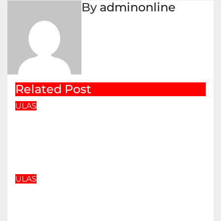
By
adminonline
Related Post
ULAS
Bagaimana Jika Dunia Lupa
The Beatles? Sebuah Surat
Cinta dan Kritik
Jul 8, 2026
adminonline
ULAS
LANTAS: Seni Merayakan
Kekalahan Dalam
Ketidakpastian Cinta