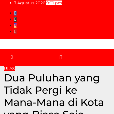
Skip
7 Agustus 2026
9:01 pm
to
content
ULAS
Dua Puluhan yang
Tidak Pergi ke
Mana-Mana di Kota