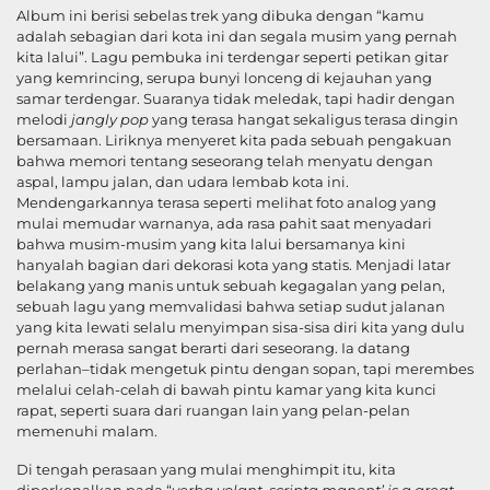
Album ini berisi sebelas trek yang dibuka dengan “kamu
adalah sebagian dari kota ini dan segala musim yang pernah
kita lalui”. Lagu pembuka ini terdengar seperti petikan gitar
yang kemrincing, serupa bunyi lonceng di kejauhan yang
samar terdengar. Suaranya tidak meledak, tapi hadir dengan
melodi
jangly pop
yang terasa hangat sekaligus terasa dingin
bersamaan. Liriknya menyeret kita pada sebuah pengakuan
bahwa memori tentang seseorang telah menyatu dengan
aspal, lampu jalan, dan udara lembab kota ini.
Mendengarkannya terasa seperti melihat foto analog yang
mulai memudar warnanya, ada rasa pahit saat menyadari
bahwa musim-musim yang kita lalui bersamanya kini
hanyalah bagian dari dekorasi kota yang statis. Menjadi latar
belakang yang manis untuk sebuah kegagalan yang pelan,
sebuah lagu yang memvalidasi bahwa setiap sudut jalanan
yang kita lewati selalu menyimpan sisa-sisa diri kita yang dulu
pernah merasa sangat berarti dari seseorang. Ia datang
perlahan–tidak mengetuk pintu dengan sopan, tapi merembes
melalui celah-celah di bawah pintu kamar yang kita kunci
rapat, seperti suara dari ruangan lain yang pelan-pelan
memenuhi malam.
Di tengah perasaan yang mulai menghimpit itu, kita