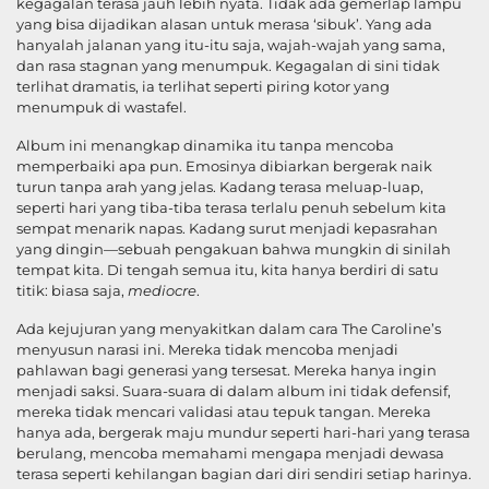
kegagalan terasa jauh lebih nyata. Tidak ada gemerlap lampu
yang bisa dijadikan alasan untuk merasa ‘sibuk’. Yang ada
hanyalah jalanan yang itu-itu saja, wajah-wajah yang sama,
dan rasa stagnan yang menumpuk. Kegagalan di sini tidak
terlihat dramatis, ia terlihat seperti piring kotor yang
menumpuk di wastafel.
Album ini menangkap dinamika itu tanpa mencoba
memperbaiki apa pun. Emosinya dibiarkan bergerak naik
turun tanpa arah yang jelas. Kadang terasa meluap-luap,
seperti hari yang tiba-tiba terasa terlalu penuh sebelum kita
sempat menarik napas. Kadang surut menjadi kepasrahan
yang dingin—sebuah pengakuan bahwa mungkin di sinilah
tempat kita. Di tengah semua itu, kita hanya berdiri di satu
titik: biasa saja,
mediocre
.
Ada kejujuran yang menyakitkan dalam cara The Caroline’s
menyusun narasi ini. Mereka tidak mencoba menjadi
pahlawan bagi generasi yang tersesat. Mereka hanya ingin
menjadi saksi. Suara-suara di dalam album ini tidak defensif,
mereka tidak mencari validasi atau tepuk tangan. Mereka
hanya ada, bergerak maju mundur seperti hari-hari yang terasa
berulang, mencoba memahami mengapa menjadi dewasa
terasa seperti kehilangan bagian dari diri sendiri setiap harinya.