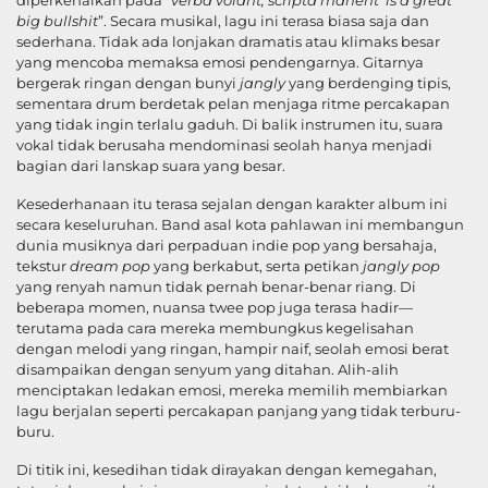
diperkenalkan pada “
verba volant, scripta manent’ is a great
big bullshit
”. Secara musikal, lagu ini terasa biasa saja dan
sederhana. Tidak ada lonjakan dramatis atau klimaks besar
yang mencoba memaksa emosi pendengarnya. Gitarnya
bergerak ringan dengan bunyi
jangly
yang berdenging tipis,
sementara drum berdetak pelan menjaga ritme percakapan
yang tidak ingin terlalu gaduh. Di balik instrumen itu, suara
vokal tidak berusaha mendominasi seolah hanya menjadi
bagian dari lanskap suara yang besar.
Kesederhanaan itu terasa sejalan dengan karakter album ini
secara keseluruhan. Band asal kota pahlawan ini membangun
dunia musiknya dari perpaduan indie pop yang bersahaja,
tekstur
dream pop
yang berkabut, serta petikan
jangly pop
yang renyah namun tidak pernah benar-benar riang. Di
beberapa momen, nuansa twee pop juga terasa hadir—
terutama pada cara mereka membungkus kegelisahan
dengan melodi yang ringan, hampir naif, seolah emosi berat
disampaikan dengan senyum yang ditahan. Alih-alih
menciptakan ledakan emosi, mereka memilih membiarkan
lagu berjalan seperti percakapan panjang yang tidak terburu-
buru.
Di titik ini, kesedihan tidak dirayakan dengan kemegahan,