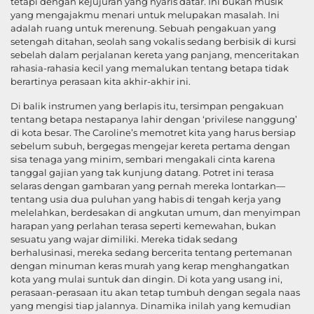
tetapi dengan kejujuran yang nyaris datar. Ini bukan musik
yang mengajakmu menari untuk melupakan masalah. Ini
adalah ruang untuk merenung. Sebuah pengakuan yang
setengah ditahan, seolah sang vokalis sedang berbisik di kursi
sebelah dalam perjalanan kereta yang panjang, menceritakan
rahasia-rahasia kecil yang memalukan tentang betapa tidak
berartinya perasaan kita akhir-akhir ini.
Di balik instrumen yang berlapis itu, tersimpan pengakuan
tentang betapa nestapanya lahir dengan ‘privilese nanggung’
di kota besar. The Caroline’s memotret kita yang harus bersiap
sebelum subuh, bergegas mengejar kereta pertama dengan
sisa tenaga yang minim, sembari mengakali cinta karena
tanggal gajian yang tak kunjung datang. Potret ini terasa
selaras dengan gambaran yang pernah mereka lontarkan—
tentang usia dua puluhan yang habis di tengah kerja yang
melelahkan, berdesakan di angkutan umum, dan menyimpan
harapan yang perlahan terasa seperti kemewahan, bukan
sesuatu yang wajar dimiliki. Mereka tidak sedang
berhalusinasi, mereka sedang bercerita tentang pertemanan
dengan minuman keras murah yang kerap menghangatkan
kota yang mulai suntuk dan dingin. Di kota yang usang ini,
perasaan-perasaan itu akan tetap tumbuh dengan segala naas
yang mengisi tiap jalannya. Dinamika inilah yang kemudian