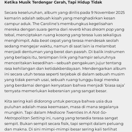
Ketika Musik Terdengar Cerah, Tapi Hidup Tidak
Secara keseluruhan, album yang dirilis pada 9 November 2025
kemarin adalah sebuah kisah yang menghadirkan kesan
campur aduk. The Caroline’s membungkus kegelisahan
mereka dengan suara gema dari
reverb
khas
dream pop
yang
tebal, menciptakan ruang kosong yang terasa luas sekaligus
menghimpit. Ada
beat
cepat yang terasa mendesak seolah
sedang mengejar waktu, namun di saat lain ia melambat
menjadi dentuman yang berat dan pasrah. Di balik instrumen
yang berlapis itu, tersimpan lirik yang hampir seluruhnya
menceritakan kesedihan—sebuah pengakuan jujur tentang
rasa kehilangan dan ketidakberdayaan. Mendengarkan album
ini secara utuh terasa seperti terjebak di dalam sebuah musim
yang tidak pernah usai, sebuah ruang tunggu bagi mereka
yang berdamai dengan kenyataan bahwa menjadi ‘biasa saja’
ternyata memerlukan keberanian yang sangat besar.
Kita sering kali didorong untuk percaya bahwa usia dua
puluhan adalah masa keemasan, masa di mana segalanya
mungkin. Tapi dalam
Mediocre Twenties In A Not-So-
Metropolitan Setting
ini, ruang yang tersedia terasa sangat
sempit. Bukan sempit secara fisik, tapi sempit dalam peluang
dan makna. Di sini mimpi-mimpi besar sering kali terlihat