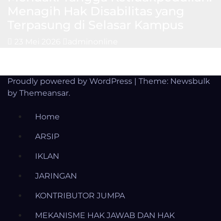
Menagih Hak Disabilitas yang
Terpasung di Selasar Kampus
23 Mei 2026
adminonline
Proudly powered by WordPress
|
Theme:
Newsbulk
by
Themeansar
.
Home
ARSIP
IKLAN
JARINGAN
KONTRIBUTOR JUMPA
MEKANISME HAK JAWAB DAN HAK