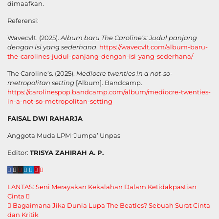
dimaafkan.
Referensi:
Wavecvlt. (2025).
Album baru The Caroline’s: Judul panjang
dengan isi yang sederhana
.
https://wavecvlt.com/album-baru-
the-carolines-judul-panjang-dengan-isi-yang-sederhana/
The Caroline’s. (2025).
Mediocre twenties in a not-so-
metropolitan setting
[Album]. Bandcamp.
https://carolinespop.bandcamp.com/album/mediocre-twenties-
in-a-not-so-metropolitan-setting
FAISAL DWI RAHARJA
Anggota Muda LPM ‘Jumpa’ Unpas
Editor:
TRISYA ZAHIRAH A. P.
Navigasi
LANTAS: Seni Merayakan Kekalahan Dalam Ketidakpastian
Cinta
pos
Bagaimana Jika Dunia Lupa The Beatles? Sebuah Surat Cinta
dan Kritik