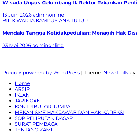
Wisuda Unpas Gelombang II: Rektor Tekankan Pentin
13 Juni 2026
adminonline
BILIK WARTA
KAMPUSIANA
TUTUR
Mendaki Tangga Ketidakpedulian: Menagih Hak Disa
23 Mei 2026
adminonline
Berita, Fakta, dan Realita
Proudly powered by WordPress
|
Theme:
Newsbulk
by
Home
ARSIP
IKLAN
JARINGAN
KONTRIBUTOR JUMPA
MEKANISME HAK JAWAB DAN HAK KOREKSI
SOP PELIPUTAN DASAR
SURAT PEMBACA
TENTANG KAMI