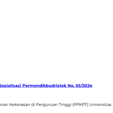
osialisasi Permendikbudristek No. 55/2024
n Kekerasan di Perguruan Tinggi (PPKPT) Universitas 