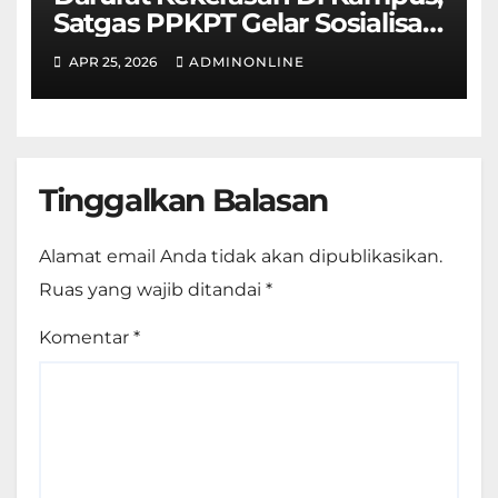
Satgas PPKPT Gelar Sosialisasi
Permendikbudristek No.
APR 25, 2026
ADMINONLINE
55/2024
Tinggalkan Balasan
Alamat email Anda tidak akan dipublikasikan.
Ruas yang wajib ditandai
*
Komentar
*