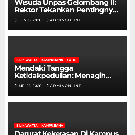
Wisuda Unpas Gelombang II:
Rektor Tekankan Pentingnya
Sertifikasi Keahlian
JUN 13, 2026
ADMINONLINE
BILIK WARTA
KAMPUSIANA
TUTUR
Mendaki Tangga
Ketidakpedulian: Menagih
Hak Disabilitas yang
MEI 23, 2026
ADMINONLINE
Terpasung di Selasar Kampus
BILIK WARTA
KAMPUSIANA
Darurat Kekerasan Di Kampus,