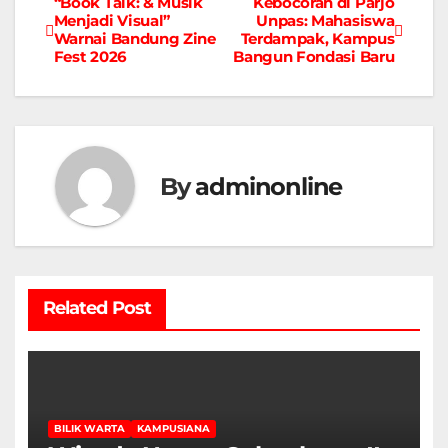
“Book Talk: & Musik
Kebocoran di Parjo
Navigasi
Menjadi Visual”
Unpas: Mahasiswa
Warnai Bandung Zine
Terdampak, Kampus
pos
Fest 2026
Bangun Fondasi Baru
By
adminonline
Related Post
BILIK WARTA
KAMPUSIANA