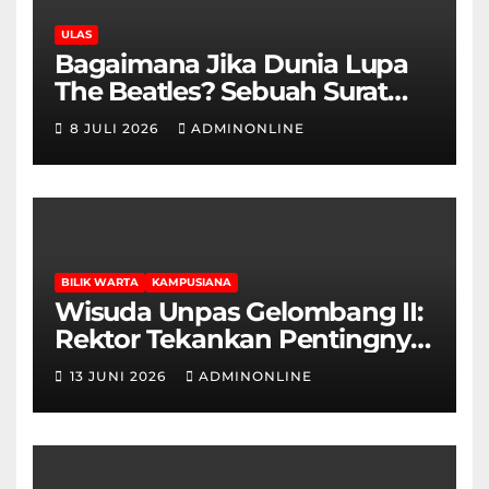
ULAS
Bagaimana Jika Dunia Lupa
The Beatles? Sebuah Surat
Cinta dan Kritik
8 JULI 2026
ADMINONLINE
BILIK WARTA
KAMPUSIANA
Wisuda Unpas Gelombang II:
Rektor Tekankan Pentingnya
Sertifikasi Keahlian
13 JUNI 2026
ADMINONLINE