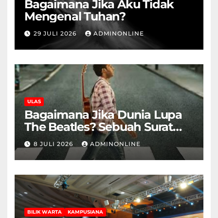
Bagaimana Jika Aku Tidak
Mengenal Tuhan?
29 JULI 2026
ADMINONLINE
ULAS
Bagaimana Jika Dunia Lupa
The Beatles? Sebuah Surat
Cinta dan Kritik
8 JULI 2026
ADMINONLINE
BILIK WARTA
KAMPUSIANA