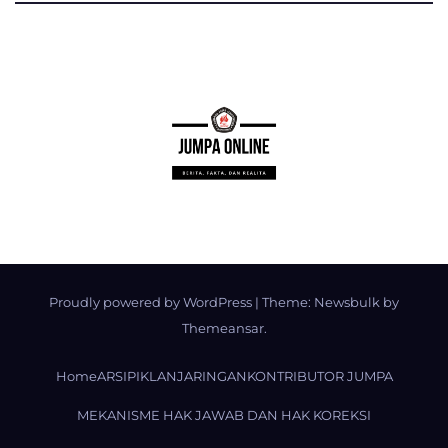
Proudly powered by WordPress
|
Theme:
Newsbulk
by
Themeansar
.
Home
ARSIP
IKLAN
JARINGAN
KONTRIBUTOR JUMPA
MEKANISME HAK JAWAB DAN HAK KOREKSI