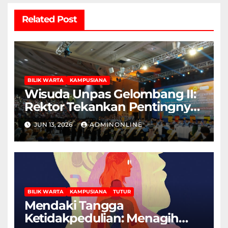
Related Post
BILIK WARTA
KAMPUSIANA
Wisuda Unpas Gelombang II:
Rektor Tekankan Pentingnya
Sertifikasi Keahlian
JUN 13, 2026
ADMINONLINE
BILIK WARTA
KAMPUSIANA
TUTUR
Mendaki Tangga
Ketidakpedulian: Menagih