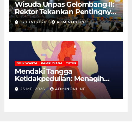
Wisuda Unpas Gelombang II:
Rektor Tekankan Pentingnya
Sertifikasi Keahlian
13 JUNI 2026
ADMINONLINE
BILIK WARTA
KAMPUSIANA
TUTUR
Mendaki Tangga
Ketidakpedulian: Menagih
Hak Disabilitas yang
23 MEI 2026
ADMINONLINE
Terpasung di Selasar Kampus