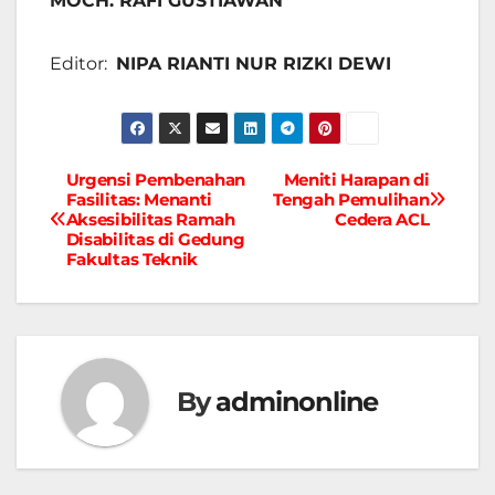
MOCH. RAFI GUSTIAWAN
Editor:
NIPA RIANTI NUR RIZKI DEWI
Urgensi Pembenahan
Meniti Harapan di
Navigasi
Fasilitas: Menanti
Tengah Pemulihan
Aksesibilitas Ramah
Cedera ACL
pos
Disabilitas di Gedung
Fakultas Teknik
By
adminonline