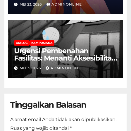
Hak Disabilitas yang
MEI 23, 2026
ADMINONLINE
Terpasung di Selasar Kampus
DIALOG
KAMPUSIANA
Urgensi Pembenahan
Fasilitas: Menanti Aksesibilitas
Ramah Disabilitas di Gedung
MEI 19, 2026
ADMINONLINE
Fakultas Teknik
Tinggalkan Balasan
Alamat email Anda tidak akan dipublikasikan.
Ruas yang wajib ditandai
*