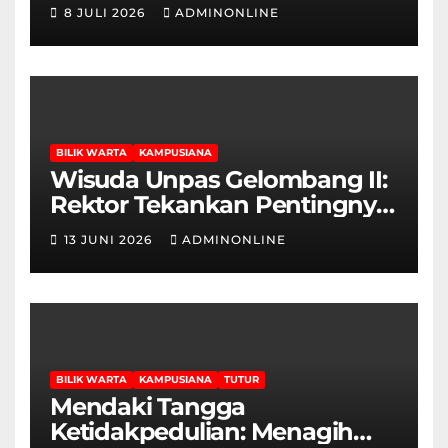
Cinta dan Kritik
8 JULI 2026
ADMINONLINE
BILIK WARTA
KAMPUSIANA
Wisuda Unpas Gelombang II:
Rektor Tekankan Pentingnya
Sertifikasi Keahlian
13 JUNI 2026
ADMINONLINE
BILIK WARTA
KAMPUSIANA
TUTUR
Mendaki Tangga
Ketidakpedulian: Menagih