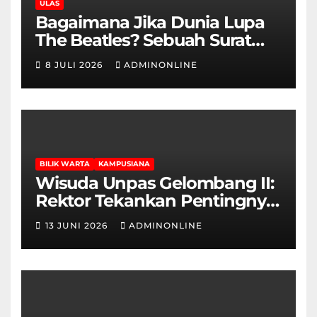
ULAS
Bagaimana Jika Dunia Lupa
The Beatles? Sebuah Surat
Cinta dan Kritik
8 JULI 2026
ADMINONLINE
BILIK WARTA
KAMPUSIANA
Wisuda Unpas Gelombang II:
Rektor Tekankan Pentingnya
Sertifikasi Keahlian
13 JUNI 2026
ADMINONLINE