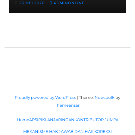
23 MEI 2026
ADMINONLINE
Terpasung di Selasar Kampus
Proudly powered by WordPress
|
Theme:
Newsbulk
by
Themeansar
.
Home
ARSIP
IKLAN
JARINGAN
KONTRIBUTOR JUMPA
MEKANISME HAK JAWAB DAN HAK KOREKSI