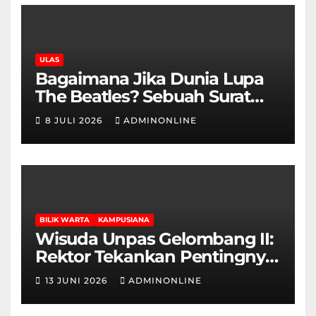
ULAS
Bagaimana Jika Dunia Lupa
The Beatles? Sebuah Surat
Cinta dan Kritik
8 JULI 2026
ADMINONLINE
BILIK WARTA
KAMPUSIANA
Wisuda Unpas Gelombang II:
Rektor Tekankan Pentingnya
Sertifikasi Keahlian
13 JUNI 2026
ADMINONLINE