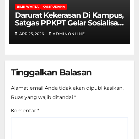
BILIK WARTA
KAMPUSIANA
Darurat Kekerasan Di Kampus,
Satgas PPKPT Gelar Sosialisasi
Permendikbudristek No.
APR 25, 2026
ADMINONLINE
55/2024
Tinggalkan Balasan
Alamat email Anda tidak akan dipublikasikan.
Ruas yang wajib ditandai
*
Komentar
*