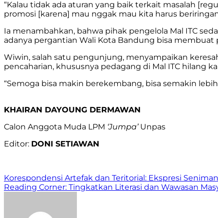
“Kalau tidak ada aturan yang baik terkait masalah [regu
promosi [karena] mau nggak mau kita harus beriringa
Ia menambahkan, bahwa pihak pengelola Mal ITC seda
adanya pergantian Wali Kota Bandung bisa membuat p
Wiwin, salah satu pengunjung, menyampaikan keresah
pencaharian, khususnya pedagang di Mal ITC hilang 
“Semoga bisa makin berekembang, bisa semakin lebih ba
KHAIRAN DAYOUNG DERMAWAN
Calon Anggota Muda LPM
‘Jumpa’
Unpas
Editor:
DONI SETIAWAN
Navigasi
Korespondensi Artefak dan Teritorial: Ekspresi Senima
Reading Corner: Tingkatkan Literasi dan Wawasan Masy
pos