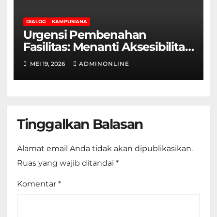
DIALOG
KAMPUSIANA
Urgensi Pembenahan
Fasilitas: Menanti Aksesibilitas
Ramah Disabilitas di Gedung
MEI 19, 2026
ADMINONLINE
Fakultas Teknik
Tinggalkan Balasan
Alamat email Anda tidak akan dipublikasikan.
Ruas yang wajib ditandai
*
Komentar
*