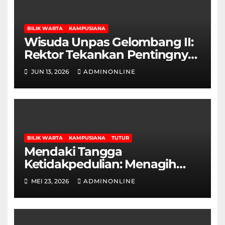
BILIK WARTA
KAMPUSIANA
Wisuda Unpas Gelombang II:
Rektor Tekankan Pentingnya
Sertifikasi Keahlian
JUN 13, 2026
ADMINONLINE
BILIK WARTA
KAMPUSIANA
TUTUR
Mendaki Tangga
Ketidakpedulian: Menagih
Hak Disabilitas yang
MEI 23, 2026
ADMINONLINE
Terpasung di Selasar Kampus