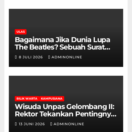
ULAS
Bagaimana Jika Dunia Lupa
The Beatles? Sebuah Surat
Cinta dan Kritik
8 JULI 2026
ADMINONLINE
BILIK WARTA
KAMPUSIANA
Wisuda Unpas Gelombang II:
Rektor Tekankan Pentingnya
Sertifikasi Keahlian
13 JUNI 2026
ADMINONLINE