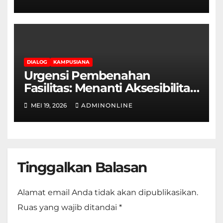
Terpasung di Selasar Kampus
DIALOG
KAMPUSIANA
Urgensi Pembenahan
Fasilitas: Menanti Aksesibilitas
Ramah Disabilitas di Gedung
MEI 19, 2026
ADMINONLINE
Fakultas Teknik
Tinggalkan Balasan
Alamat email Anda tidak akan dipublikasikan.
Ruas yang wajib ditandai
*