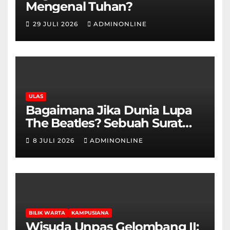
Mengenal Tuhan?
29 JULI 2026
ADMINONLINE
ULAS
Bagaimana Jika Dunia Lupa
The Beatles? Sebuah Surat
Cinta dan Kritik
8 JULI 2026
ADMINONLINE
BILIK WARTA
KAMPUSIANA
Wisuda Unpas Gelombang II: