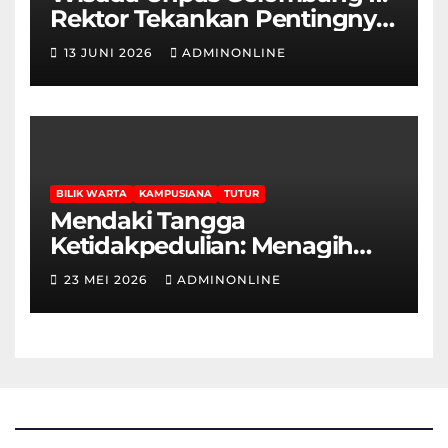
Rektor Tekankan Pentingnya
Sertifikasi Keahlian
13 JUNI 2026
ADMINONLINE
BILIK WARTA
KAMPUSIANA
TUTUR
Mendaki Tangga
Ketidakpedulian: Menagih
Hak Disabilitas yang
23 MEI 2026
ADMINONLINE
Terpasung di Selasar Kampus