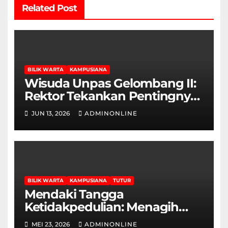
Related Post
BILIK WARTA
KAMPUSIANA
Wisuda Unpas Gelombang II:
Rektor Tekankan Pentingnya
Sertifikasi Keahlian
JUN 13, 2026
ADMINONLINE
BILIK WARTA
KAMPUSIANA
TUTUR
Mendaki Tangga
Ketidakpedulian: Menagih
Hak Disabilitas yang
MEI 23, 2026
ADMINONLINE