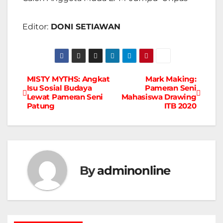
Editor:
DONI SETIAWAN
MISTY MYTHS: Angkat
Mark Making:
Navigasi
Isu Sosial Budaya
Pameran Seni
Lewat Pameran Seni
Mahasiswa Drawing
pos
Patung
ITB 2020
By
adminonline