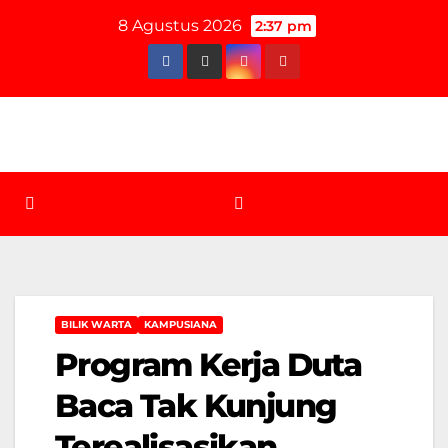
Skip
8 Agustus 2026
2:37 pm
to
content
BILIK WARTA
KAMPUSIANA
Program Kerja Duta
Baca Tak Kunjung
Terealisasikan,