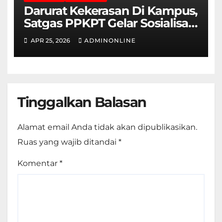
Darurat Kekerasan Di Kampus,
Satgas PPKPT Gelar Sosialisasi
Permendikbudristek No.
APR 25, 2026
ADMINONLINE
55/2024
Tinggalkan Balasan
Alamat email Anda tidak akan dipublikasikan.
Ruas yang wajib ditandai
*
Komentar
*