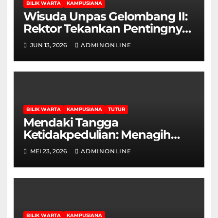
BILIK WARTA
KAMPUSIANA
Wisuda Unpas Gelombang II:
Rektor Tekankan Pentingnya
Sertifikasi Keahlian
JUN 13, 2026
ADMINONLINE
BILIK WARTA
KAMPUSIANA
TUTUR
Mendaki Tangga
Ketidakpedulian: Menagih
Hak Disabilitas yang
MEI 23, 2026
ADMINONLINE
Terpasung di Selasar Kampus
BILIK WARTA
KAMPUSIANA