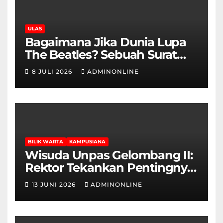
ULAS
Bagaimana Jika Dunia Lupa
The Beatles? Sebuah Surat
Cinta dan Kritik
8 JULI 2026
ADMINONLINE
BILIK WARTA
KAMPUSIANA
Wisuda Unpas Gelombang II:
Rektor Tekankan Pentingnya
Sertifikasi Keahlian
13 JUNI 2026
ADMINONLINE