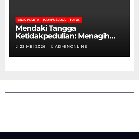
BILIK WARTA
KAMPUSIANA
TUTUR
Mendaki Tangga
Ketidakpedulian: Menagih
Hak Disabilitas yang
23 MEI 2026
ADMINONLINE
Terpasung di Selasar Kampus