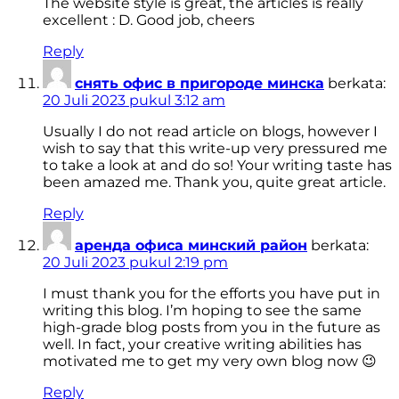
The website style is great, the articles is really
excellent : D. Good job, cheers
Reply
снять офис в пригороде минска
berkata:
20 Juli 2023 pukul 3:12 am
Usually I do not read article on blogs, however I
wish to say that this write-up very pressured me
to take a look at and do so! Your writing taste has
been amazed me. Thank you, quite great article.
Reply
аренда офиса минский район
berkata:
20 Juli 2023 pukul 2:19 pm
I must thank you for the efforts you have put in
writing this blog. I’m hoping to see the same
high-grade blog posts from you in the future as
well. In fact, your creative writing abilities has
motivated me to get my very own blog now 😉
Reply