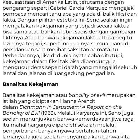
kesusastraan di Amerika Latin, terutama dengan
pengarang seperti Gabriel Garcia Marquez mengajak
pembaca mencari tahu apa yang ada di balik fiksi dan
fakta. Dengan pilihan estetika ini, Seno seakan ingin
mengatakan kekejaman yang terjadi secara faktual
bisa sama atau bahkan lebih sadis dengan gambaran
fiktifnya. Atau bahwa kekejaman faktual bisa begitu
lazimnya terjadi, seperti normalnya semua orang di
persidangan saat melihat saksi tanpa mata itu.
Perbedaannya, jika di dunia nyata coba ditutupi,
kekejaman dalam fiksi tak bisa dibendung. Ia
mengucur deras seperti darah yang mengaliri seluruh
lantai dan jalanan di luar gedung pengadilan.
Banalitas Kekejaman
Banalitas kekejaman atau
banality of evil
merupakan
istilah yang diciptakan Hanna Arendt
dalam
Eichmann in Jerusalem: A Report on the
Banality of Evil
(1963). Melalui karyanya ini, Seno juga
seolah menunjukkan bahwa kemerdekaan jiwa raga
itu mahal harganya diperoleh setelah melalui
pengorbanan banyak nyawa bertahun-tahun
lamanya. Ia juga seolah menyampaikan bahwa kita