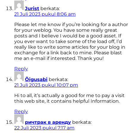
Jurist
berkata:
21 Juli 2023 pukul 8:06 am
Please let me know if you’re looking for a author
for your weblog. You have some really great
posts and I believe I would be a good asset. If
you ever want to take some of the load off, I’d
really like to write some articles for your blog in
exchange for a link back to mine. Please blast
me an e-mail if interested. Thank you!
Reply
Õigusabi
berkata:
21 Juli 2023 pukul 10:07 pm
Hi to all, it’s actually a good for me to pay a visit
this web site, it contains helpful Information.
Reply
ричтрак в аренду
berkata:
22 Juli 2023 pukul 7:17 am