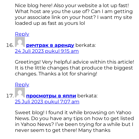
Nice blog here! Also your website a lot up fast!
What host are you the use of? Can I am getting
your associate link on your host? I want my site
loaded up as fast as yours lol
Reply
ричтрак в аренду
berkata:
24 Juli 2023 pukul 9:15 am
Greetings! Very helpful advice within this article!
It is the little changes that produce the biggest
changes. Thanks a lot for sharing!
Reply
просмотры в яппи
berkata:
25 Juli 2023 pukul 7:07 am
Sweet blog! I found it while browsing on Yahoo
News. Do you have any tips on how to get listed
in Yahoo News? I’ve been trying for a while but I
never seem to get there! Many thanks