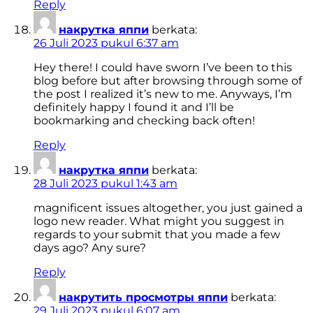
Reply
накрутка яппи
berkata:
26 Juli 2023 pukul 6:37 am
Hey there! I could have sworn I’ve been to this
blog before but after browsing through some of
the post I realized it’s new to me. Anyways, I’m
definitely happy I found it and I’ll be
bookmarking and checking back often!
Reply
накрутка яппи
berkata:
28 Juli 2023 pukul 1:43 am
magnificent issues altogether, you just gained a
logo new reader. What might you suggest in
regards to your submit that you made a few
days ago? Any sure?
Reply
накрутить просмотры яппи
berkata:
29 Juli 2023 pukul 6:07 am