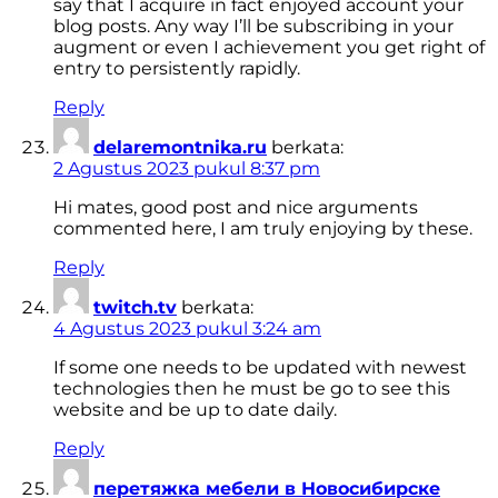
say that I acquire in fact enjoyed account your
blog posts. Any way I’ll be subscribing in your
augment or even I achievement you get right of
entry to persistently rapidly.
Reply
delaremontnika.ru
berkata:
2 Agustus 2023 pukul 8:37 pm
Hi mates, good post and nice arguments
commented here, I am truly enjoying by these.
Reply
twitch.tv
berkata:
4 Agustus 2023 pukul 3:24 am
If some one needs to be updated with newest
technologies then he must be go to see this
website and be up to date daily.
Reply
перетяжка мебели в Новосибирске