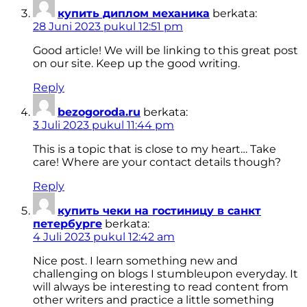
купить диплом механика
berkata:
28 Juni 2023 pukul 12:51 pm
Good article! We will be linking to this great post
on our site. Keep up the good writing.
Reply
bezogoroda.ru
berkata:
3 Juli 2023 pukul 11:44 pm
This is a topic that is close to my heart… Take
care! Where are your contact details though?
Reply
купить чеки на гостиницу в санкт
петербурге
berkata:
4 Juli 2023 pukul 12:42 am
Nice post. I learn something new and
challenging on blogs I stumbleupon everyday. It
will always be interesting to read content from
other writers and practice a little something