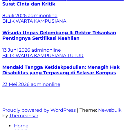
Surat Cinta dan Kritik
8 Juli 2026
adminonline
BILIK WARTA
KAMPUSIANA
Wisuda Unpas Gelombang II: Rektor Tekankan
Pentingnya Sertifikasi Keahlian
13 Juni 2026
adminonline
BILIK WARTA
KAMPUSIANA
TUTUR
Mendaki Tangga Ketidakpedulian: Menagih Hak
Disabilitas yang Terpasung di Selasar Kampus
23 Mei 2026
adminonline
Berita, Fakta, dan Realita
Proudly powered by WordPress
|
Theme:
Newsbulk
by
Themeansar
.
Home