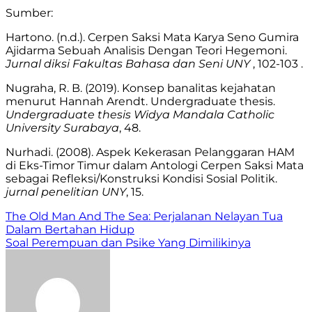
Sumber:
Hartono. (n.d.). Cerpen Saksi Mata Karya Seno Gumira
Ajidarma Sebuah Analisis Dengan Teori Hegemoni.
Jurnal diksi Fakultas Bahasa dan Seni UNY
, 102-103 .
Nugraha, R. B. (2019). Konsep banalitas kejahatan
menurut Hannah Arendt. Undergraduate thesis.
Undergraduate thesis Widya Mandala Catholic
University Surabaya
, 48.
Nurhadi. (2008). Aspek Kekerasan Pelanggaran HAM
di Eks-Timor Timur dalam Antologi Cerpen Saksi Mata
sebagai Refleksi/Konstruksi Kondisi Sosial Politik.
jurnal penelitian UNY
, 15.
Navigasi
The Old Man And The Sea: Perjalanan Nelayan Tua
Dalam Bertahan Hidup
pos
Soal Perempuan dan Psike Yang Dimilikinya