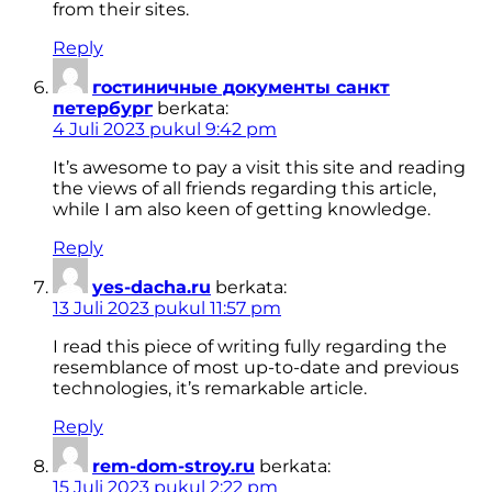
from their sites.
Reply
гостиничные документы санкт
петербург
berkata:
4 Juli 2023 pukul 9:42 pm
It’s awesome to pay a visit this site and reading
the views of all friends regarding this article,
while I am also keen of getting knowledge.
Reply
yes-dacha.ru
berkata:
13 Juli 2023 pukul 11:57 pm
I read this piece of writing fully regarding the
resemblance of most up-to-date and previous
technologies, it’s remarkable article.
Reply
rem-dom-stroy.ru
berkata:
15 Juli 2023 pukul 2:22 pm