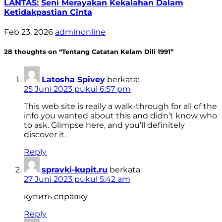
LANTAS: Seni Merayakan Kekalahan Dalam
Ketidakpastian Cinta
Feb 23, 2026
adminonline
28 thoughts on “Tentang Catatan Kelam Dili 1991”
Latosha Spivey
berkata:
25 Juni 2023 pukul 6:57 pm
This web site is really a walk-through for all of the
info you wanted about this and didn’t know who
to ask. Glimpse here, and you’ll definitely
discover it.
Reply
spravki-kupit.ru
berkata:
27 Juni 2023 pukul 5:42 am
купить справку
Reply