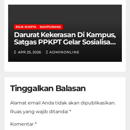
BILIK WARTA
KAMPUSIANA
Darurat Kekerasan Di Kampus,
Satgas PPKPT Gelar Sosialisasi
Permendikbudristek No.
APR 25, 2026
ADMINONLINE
55/2024
Tinggalkan Balasan
Alamat email Anda tidak akan dipublikasikan.
Ruas yang wajib ditandai
*
Komentar
*