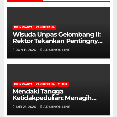
BILIK WARTA
KAMPUSIANA
Wisuda Unpas Gelombang II:
Rektor Tekankan Pentingnya
Sertifikasi Keahlian
JUN 13, 2026
ADMINONLINE
BILIK WARTA
KAMPUSIANA
TUTUR
Mendaki Tangga
Ketidakpedulian: Menagih
Hak Disabilitas yang
MEI 23, 2026
ADMINONLINE
Terpasung di Selasar Kampus