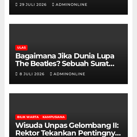
29 JULI 2026
ADMINONLINE
ULAS
Bagaimana Jika Dunia Lupa
The Beatles? Sebuah Surat
Cinta dan Kritik
8 JULI 2026
ADMINONLINE
BILIK WARTA
KAMPUSIANA
Wisuda Unpas Gelombang II:
Rektor Tekankan Pentingnya