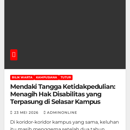
BILIK WARTA
KAMPUSIANA
TUTUR
Mendaki Tangga Ketidakpedulian:
Menagih Hak Disabilitas yang
Terpasung di Selasar Kampus
23 MEI 2026
ADMINONLINE
Di koridor-koridor kampus yang sama, keluhan
itu masih menggema setelah dua tahun