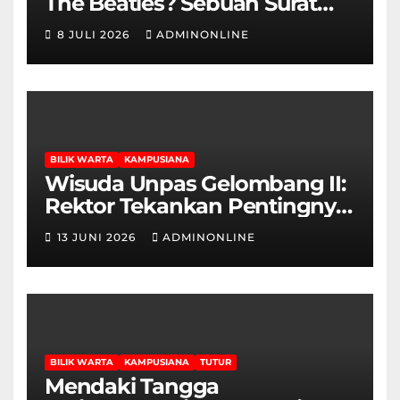
The Beatles? Sebuah Surat
Cinta dan Kritik
8 JULI 2026
ADMINONLINE
BILIK WARTA
KAMPUSIANA
Wisuda Unpas Gelombang II:
Rektor Tekankan Pentingnya
Sertifikasi Keahlian
13 JUNI 2026
ADMINONLINE
BILIK WARTA
KAMPUSIANA
TUTUR
Mendaki Tangga