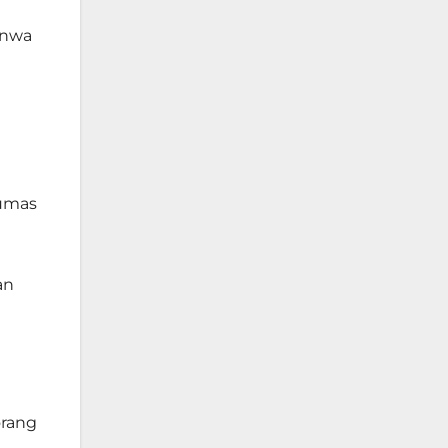
enwa
Humas
an
orang