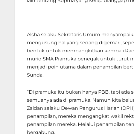
lain tentang Kopma yang kerap dianggap 
Alsha selaku Sekretaris Umum menyampaika
mengusung hal yang sedang digemari, seperti 
bentuk untuk membangkitkan kembali Raca
murid SMA Pramuka penegak untuk turut m
menjadi poin utama dalam penampilan ber
Sunda.
“Di pramuka itu bukan hanya PBB, tapi ada se
semuanya ada di pramuka. Namun kita belum te
Zaidan selaku Dewan Pengurus Harian (DPH) 
penampilan, mereka mengangkat wakil rekto
penampilan mereka. Melalui penampilan te
bergabung.