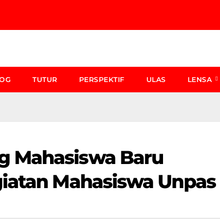
LOG
TUTUR
PERSPEKTIF
ULAS
LENSA
g Mahasiswa Baru
giatan Mahasiswa Unpas