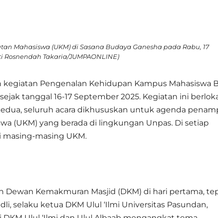
tan Mahasiswa (UKM) di Sasana Budaya Ganesha pada Rabu, 17
nti Rosnendah Takaria/JUMPAONLINE)
an kegiatan Pengenalan Kehidupan Kampus Mahasiswa 
ejak tanggal 16-17 September 2025. Kegiatan ini berloka
kedua, seluruh acara dikhususkan untuk agenda penamp
wa (UKM) yang berada di lingkungan Unpas. Di setiap
ri masing-masing UKM.
n Dewan Kemakmuran Masjid (DKM) di hari pertama, te
li, selaku ketua DKM Ulul ‘Ilmi Universitas Pasundan,
 DKM Ulul ‘Ilmi dan Ulul Albaab mengangkat tema