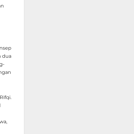
an
onsep
n dua
g-
ongan
ifqi.
l
wa,