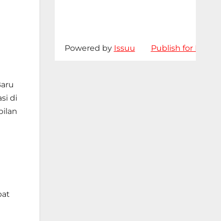
Powered by
Issuu
Publish for Free
Baru
si di
ilan
pat