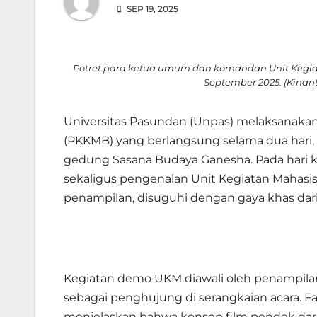
SEP 19, 2025
Potret para ketua umum dan komandan Unit Kegia
September 2025. (Kina
Universitas Pasundan (Unpas) melaksanak
(PKKMB) yang berlangsung selama dua hari, s
gedung Sasana Budaya Ganesha. Pada hari 
sekaligus pengenalan Unit Kegiatan Mahasis
penampilan, disuguhi dengan gaya khas da
Kegiatan demo UKM diawali oleh penampila
sebagai penghujung di serangkaian acara. Fad
menjelaskan bahwa konsep film pendek dari