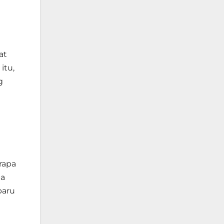
at
itu,
g
rapa
ba
baru