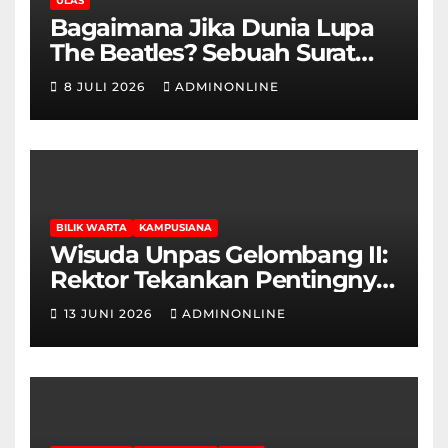
ULAS
Bagaimana Jika Dunia Lupa
The Beatles? Sebuah Surat
Cinta dan Kritik
8 JULI 2026
ADMINONLINE
BILIK WARTA
KAMPUSIANA
Wisuda Unpas Gelombang II:
Rektor Tekankan Pentingnya
Sertifikasi Keahlian
13 JUNI 2026
ADMINONLINE