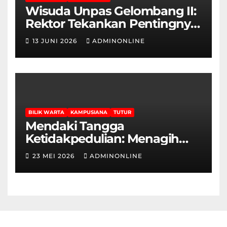
Wisuda Unpas Gelombang II:
Rektor Tekankan Pentingnya
Sertifikasi Keahlian
13 JUNI 2026
ADMINONLINE
BILIK WARTA
KAMPUSIANA
TUTUR
Mendaki Tangga
Ketidakpedulian: Menagih
Hak Disabilitas yang
23 MEI 2026
ADMINONLINE
Terpasung di Selasar Kampus