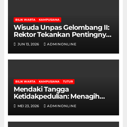
BILIK WARTA
KAMPUSIANA
Wisuda Unpas Gelombang II:
Rektor Tekankan Pentingnya
Sertifikasi Keahlian
JUN 13, 2026
ADMINONLINE
BILIK WARTA
KAMPUSIANA
TUTUR
Mendaki Tangga
Ketidakpedulian: Menagih
Hak Disabilitas yang
MEI 23, 2026
ADMINONLINE
Terpasung di Selasar Kampus