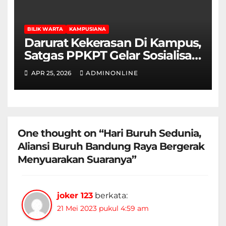
BILIK WARTA
KAMPUSIANA
Darurat Kekerasan Di Kampus,
Satgas PPKPT Gelar Sosialisasi
Permendikbudristek No.
APR 25, 2026
ADMINONLINE
55/2024
One thought on “Hari Buruh Sedunia,
Aliansi Buruh Bandung Raya Bergerak
Menyuarakan Suaranya”
joker 123
berkata:
21 Mei 2023 pukul 4:59 am