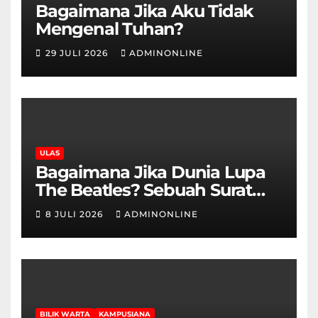
Bagaimana Jika Aku Tidak
Mengenal Tuhan?
29 JULI 2026
ADMINONLINE
ULAS
Bagaimana Jika Dunia Lupa
The Beatles? Sebuah Surat
Cinta dan Kritik
8 JULI 2026
ADMINONLINE
BILIK WARTA
KAMPUSIANA