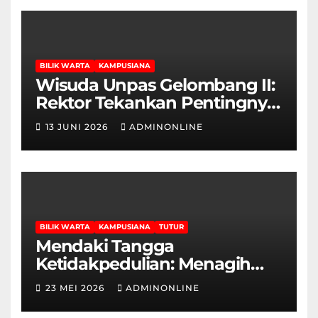
BILIK WARTA
KAMPUSIANA
Wisuda Unpas Gelombang II:
Rektor Tekankan Pentingnya
Sertifikasi Keahlian
13 JUNI 2026
ADMINONLINE
BILIK WARTA
KAMPUSIANA
TUTUR
Mendaki Tangga
Ketidakpedulian: Menagih
Hak Disabilitas yang
23 MEI 2026
ADMINONLINE
Terpasung di Selasar Kampus