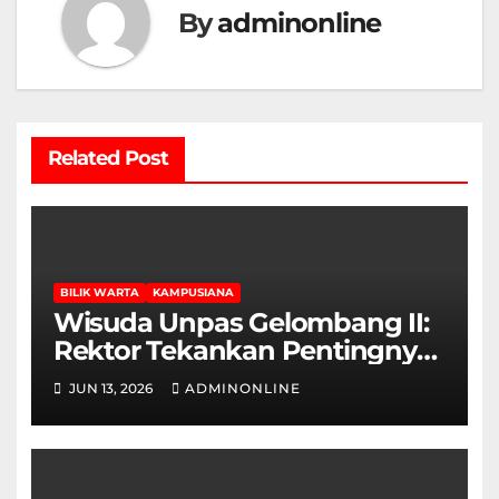
By
adminonline
Related Post
BILIK WARTA
KAMPUSIANA
Wisuda Unpas Gelombang II:
Rektor Tekankan Pentingnya
Sertifikasi Keahlian
JUN 13, 2026
ADMINONLINE