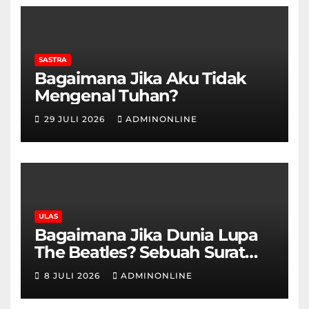
SASTRA
Bagaimana Jika Aku Tidak
Mengenal Tuhan?
29 JULI 2026
ADMINONLINE
ULAS
Bagaimana Jika Dunia Lupa
The Beatles? Sebuah Surat
Cinta dan Kritik
8 JULI 2026
ADMINONLINE