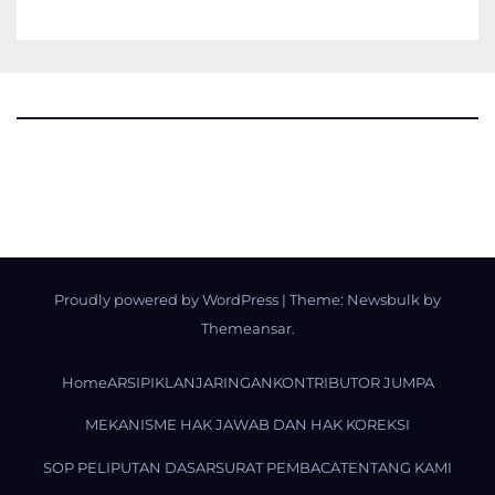
Proudly powered by WordPress
|
Theme:
Newsbulk
by
Themeansar
.
Home
ARSIP
IKLAN
JARINGAN
KONTRIBUTOR JUMPA
MEKANISME HAK JAWAB DAN HAK KOREKSI
SOP PELIPUTAN DASAR
SURAT PEMBACA
TENTANG KAMI