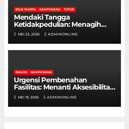
BILIK WARTA
KAMPUSIANA
TUTUR
Mendaki Tangga
Ketidakpedulian: Menagih
Hak Disabilitas yang
MEI 23, 2026
ADMINONLINE
Terpasung di Selasar Kampus
DIALOG
KAMPUSIANA
Urgensi Pembenahan
Fasilitas: Menanti Aksesibilitas
Ramah Disabilitas di Gedung
MEI 19, 2026
ADMINONLINE
Fakultas Teknik