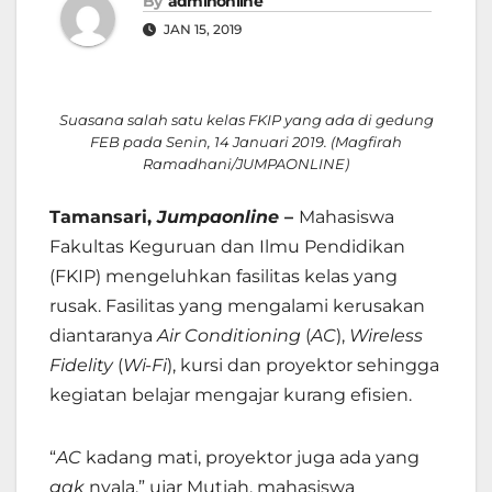
By
adminonline
JAN 15, 2019
Suasana salah satu kelas FKIP yang ada di gedung
FEB pada Senin, 14 Januari 2019. (Magfirah
Ramadhani/JUMPAONLINE)
Tamansari,
Jumpaonline
–
Mahasiswa
Fakultas Keguruan dan Ilmu Pendidikan
(FKIP) mengeluhkan fasilitas kelas yang
rusak. Fasilitas yang mengalami kerusakan
diantaranya
Air Conditioning
(
AC
),
Wireless
Fidelity
(
Wi-Fi
), kursi dan proyektor sehingga
kegiatan belajar mengajar kurang efisien.
“
AC
kadang mati, proyektor juga ada yang
gak
nyala.” ujar Mutiah, mahasiswa