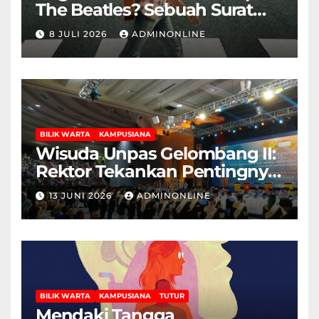
The Beatles? Sebuah Surat
Cinta dan Kritik
8 JULI 2026
ADMINONLINE
BILIK WARTA
KAMPUSIANA
Wisuda Unpas Gelombang II:
Rektor Tekankan Pentingnya
Sertifikasi Keahlian
13 JUNI 2026
ADMINONLINE
BILIK WARTA
KAMPUSIANA
TUTUR
Mendaki Tangga