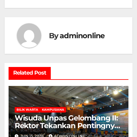
By
adminonline
Related Post
BILIK WARTA
KAMPUSIANA
Wisuda Unpas Gelombang II:
Rektor Tekankan Pentingnya
Sertifikasi Keahlian
JUN 13, 2026
ADMINONLINE