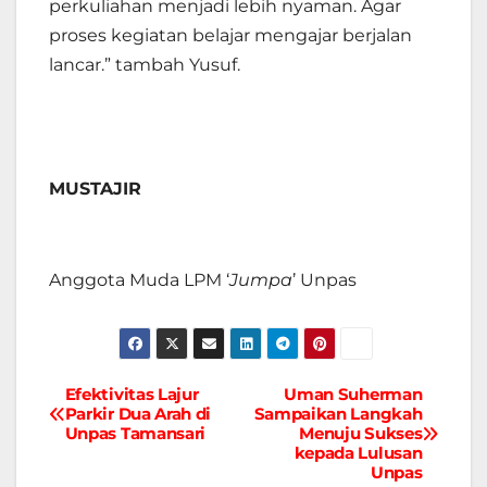
perkuliahan menjadi lebih nyaman. Agar
proses kegiatan belajar mengajar berjalan
lancar.” tambah Yusuf.
MUSTAJIR
Anggota Muda LPM ‘
Jumpa
’ Unpas
Efektivitas Lajur
Uman Suherman
Navigasi
Parkir Dua Arah di
Sampaikan Langkah
Unpas Tamansari
Menuju Sukses
pos
kepada Lulusan
Unpas