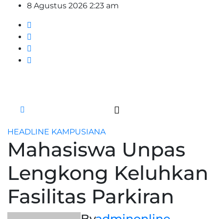
Skip
8 Agustus 2026
2:23 am
to
content
HEADLINE
KAMPUSIANA
Mahasiswa Unpas
Lengkong Keluhkan
Fasilitas Parkiran
By
adminonline