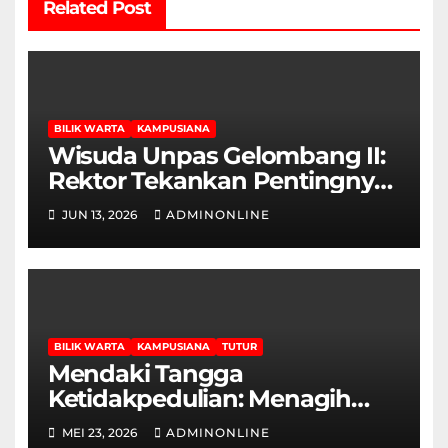
Related Post
BILIK WARTA
KAMPUSIANA
Wisuda Unpas Gelombang II:
Rektor Tekankan Pentingnya
Sertifikasi Keahlian
JUN 13, 2026
ADMINONLINE
BILIK WARTA
KAMPUSIANA
TUTUR
Mendaki Tangga
Ketidakpedulian: Menagih
Hak Disabilitas yang
MEI 23, 2026
ADMINONLINE