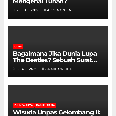
Mengenal Tuhan?
29 JULI 2026
ADMINONLINE
ULAS
Bagaimana Jika Dunia Lupa
The Beatles? Sebuah Surat
Cinta dan Kritik
8 JULI 2026
ADMINONLINE
BILIK WARTA
KAMPUSIANA
Wisuda Unpas Gelombang II: