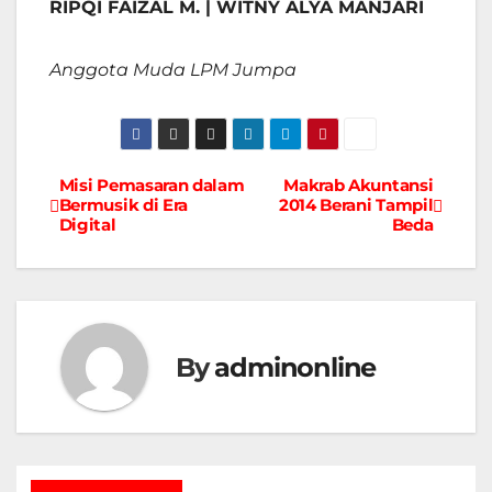
RIPQI FAIZAL M. | WITNY ALYA MANJARI
Anggota Muda LPM Jumpa
Misi Pemasaran dalam
Makrab Akuntansi
Navigasi
Bermusik di Era
2014 Berani Tampil
Digital
Beda
pos
By
adminonline