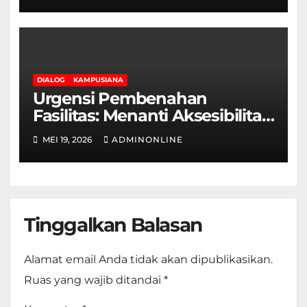
Terpasung di Selasar Kampus
DIALOG
KAMPUSIANA
Urgensi Pembenahan
Fasilitas: Menanti Aksesibilitas
Ramah Disabilitas di Gedung
MEI 19, 2026
ADMINONLINE
Fakultas Teknik
Tinggalkan Balasan
Alamat email Anda tidak akan dipublikasikan.
Ruas yang wajib ditandai
*