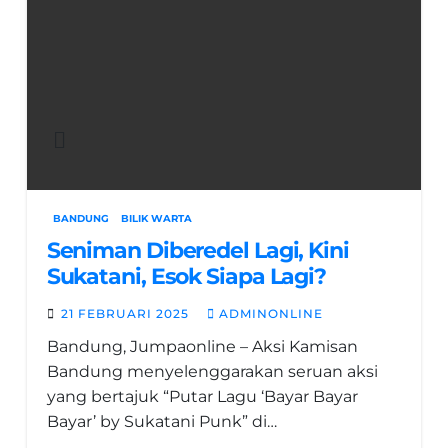
BANDUNG
BILIK WARTA
Seniman Diberedel Lagi, Kini
Sukatani, Esok Siapa Lagi?
21 FEBRUARI 2025
ADMINONLINE
Bandung, Jumpaonline – Aksi Kamisan
Bandung menyelenggarakan seruan aksi
yang bertajuk “Putar Lagu ‘Bayar Bayar
Bayar’ by Sukatani Punk” di…