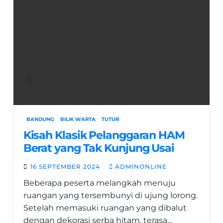
BANDUNG
BILIK WARTA
TUTUR
Kisah Klasik Pelanggaran HAM
Berat yang Tak Kunjung Usai
16 SEPTEMBER 2024
ADMINONLINE
Beberapa peserta melangkah menuju
ruangan yang tersembunyi di ujung lorong.
Setelah memasuki ruangan yang dibalut
dengan dekorasi serba hitam, terasa…