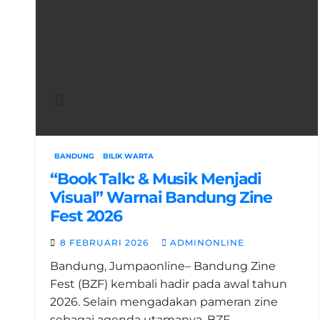
BANDUNG
BILIK WARTA
“Book Talk: & Musik Menjadi
Visual” Warnai Bandung Zine
Fest 2026
8 FEBRUARI 2026
ADMINONLINE
Bandung, Jumpaonline– Bandung Zine
Fest (BZF) kembali hadir pada awal tahun
2026. Selain mengadakan pameran zine
sebagai agenda utamanya, BZF…