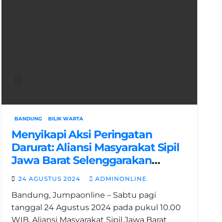
BANDUNG
BILIK WARTA
Menyikapi Aksi Peringatan
Darurat: Aliansi Masyarakat Sipil
Jawa Barat Selenggarakan
Konferensi Pers
24 AGUSTUS 2024
ADMINONLINE
Bandung, Jumpaonline – Sabtu pagi
tanggal 24 Agustus 2024 pada pukul 10.00
WIB, Aliansi Masyarakat Sipil Jawa Barat