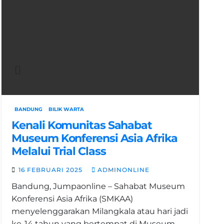
BANDUNG
BILIK WARTA
Kenali Komunitas Sahabat
Museum Konferensi Asia Afrika
Melalui Trial Class
16 FEBRUARI 2025
ADMINONLINE
Bandung, Jumpaonline – Sahabat Museum
Konferensi Asia Afrika (SMKAA)
menyelenggarakan Milangkala atau hari jadi
ke-14 tahun yang bertempat di Museum…