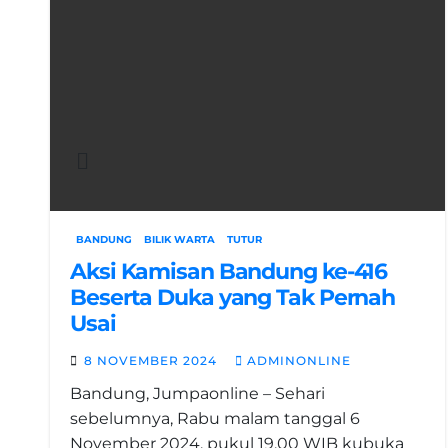
BANDUNG
BILIK WARTA
TUTUR
Aksi Kamisan Bandung ke-416
Beserta Duka yang Tak Pernah
Usai
8 NOVEMBER 2024
ADMINONLINE
Bandung, Jumpaonline – Sehari
sebelumnya, Rabu malam tanggal 6
November 2024, pukul 19.00 WIB kubuka