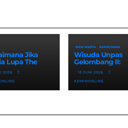
BILIK WARTA
KAMPUSIANA
aimana Jika
Wisuda Unpas
ia Lupa The
Gelombang II:
les? Sebuah
Rektor Tekanka
LI 2026
13 JUNI 2026
t Cinta dan
Pentingnya
ONLINE
ADMINONLINE
k
Sertifikasi Keahl