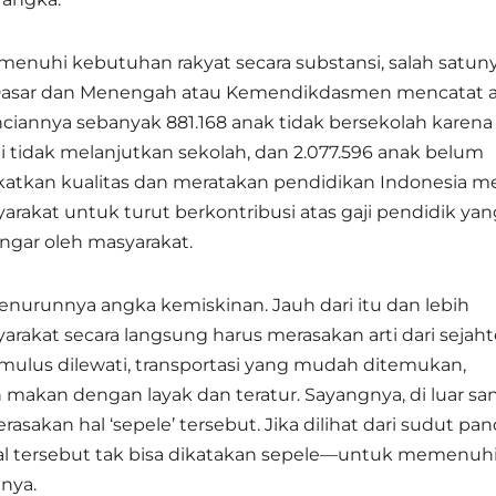
enuhi kebutuhan rakyat secara substansi, salah satun
n Dasar dan Menengah atau Kemendikdasmen mencatat 
Rinciannya sebanyak 881.168 anak tidak bersekolah karena
api tidak melanjutkan sekolah, dan 2.077.596 anak belum
atkan kualitas dan meratakan pendidikan Indonesia me
rakat untuk turut berkontribusi atas gaji pendidik yan
ngar oleh masyarakat.
 menurunnya angka kemiskinan. Jauh dari itu dan lebih
arakat secara langsung harus merasakan arti dari sejaht
ng mulus dilewati, transportasi yang mudah ditemukan,
 makan dengan layak dan teratur. Sayangnya, di luar sa
sakan hal ‘sepele’ tersebut. Jika dilihat dari sudut pa
al tersebut tak bisa dikatakan sepele—untuk memenuhi
nya.