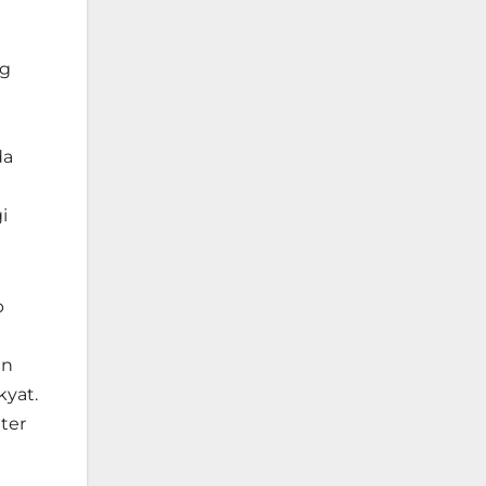
ng
da
i
b
an
yat.
ter