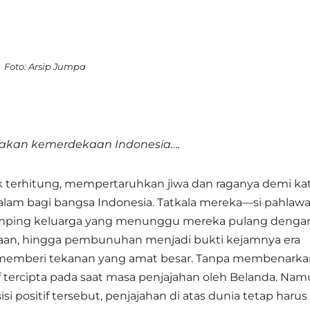
Foto: Arsip Jumpa
takan kemerdekaan Indonesia….
k terhitung, mempertaruhkan jiwa dan raganya demi ka
dalam bagi bangsa Indonesia. Tatkala mereka—si pahlaw
di samping keluarga yang menunggu mereka pulang denga
aan, hingga pembunuhan menjadi bukti kejamnya era
n memberi tekanan yang amat besar. Tanpa membenark
tif tercipta pada saat masa penjajahan oleh Belanda. Nam
i positif tersebut, penjajahan di atas dunia tetap harus