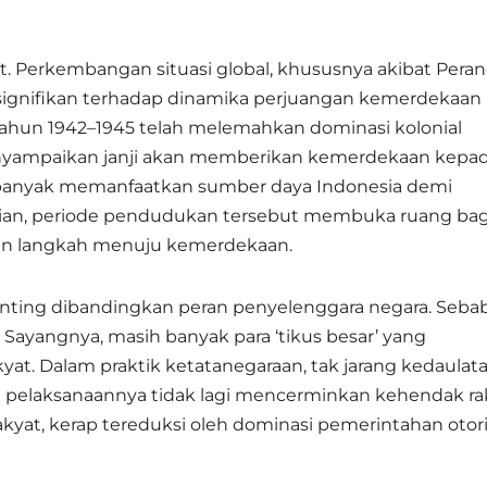
. Perkembangan situasi global, khususnya akibat Pera
signifikan terhadap dinamika perjuangan kemerdekaan
ahun 1942–1945 telah melemahkan dominasi kolonial
enyampaikan janji akan memberikan kemerdekaan kepa
h banyak memanfaatkan sumber daya Indonesia demi
ian, periode pendudukan tersebut membuka ruang bag
an langkah menuju kemerdekaan.
penting dibandingkan peran penyelenggara negara. Seba
. Sayangnya, masih banyak para ‘tikus besar’ yang
at. Dalam praktik ketatanegaraan, tak jarang kedaulat
pelaksanaannya tidak lagi mencerminkan kehendak rak
rakyat, kerap tereduksi oleh dominasi pemerintahan otori