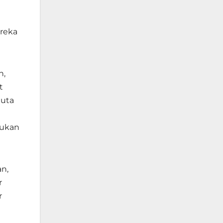
a
ereka
n,
t
juta
kukan
an,
r
r