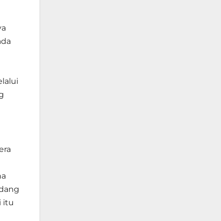
ya
ada
lalui
g
era
na
ndang
 itu