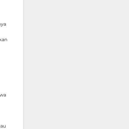
nya
kan
i
hwa
tau