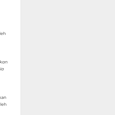
leh
ukan
ia
kan
oleh