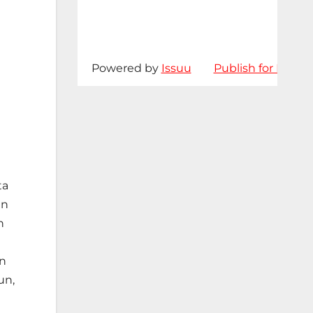
Powered by
Issuu
Publish for Free
ta
an
n
an
un,