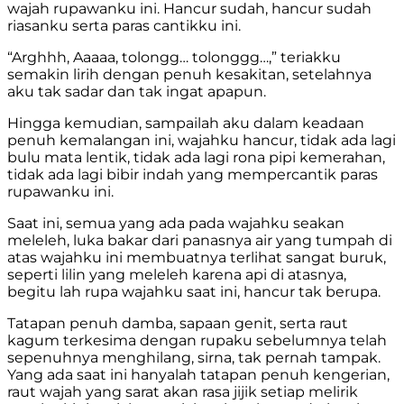
wajah rupawanku ini. Hancur sudah, hancur sudah
riasanku serta paras cantikku ini.
“Arghhh, Aaaaa, tolongg… tolonggg…,” teriakku
semakin lirih dengan penuh kesakitan, setelahnya
aku tak sadar dan tak ingat apapun.
Hingga kemudian, sampailah aku dalam keadaan
penuh kemalangan ini, wajahku hancur, tidak ada lagi
bulu mata lentik, tidak ada lagi rona pipi kemerahan,
tidak ada lagi bibir indah yang mempercantik paras
rupawanku ini.
Saat ini, semua yang ada pada wajahku seakan
meleleh, luka bakar dari panasnya air yang tumpah di
atas wajahku ini membuatnya terlihat sangat buruk,
seperti lilin yang meleleh karena api di atasnya,
begitu lah rupa wajahku saat ini, hancur tak berupa.
Tatapan penuh damba, sapaan genit, serta raut
kagum terkesima dengan rupaku sebelumnya telah
sepenuhnya menghilang, sirna, tak pernah tampak.
Yang ada saat ini hanyalah tatapan penuh kengerian,
raut wajah yang sarat akan rasa jijik setiap melirik