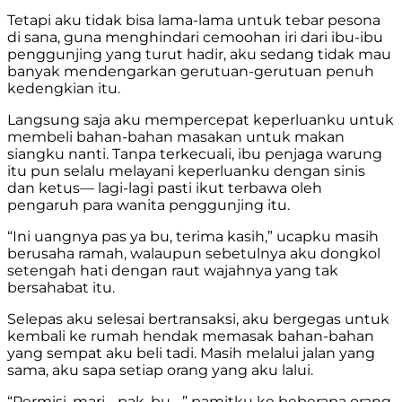
Tetapi aku tidak bisa lama-lama untuk tebar pesona
di sana, guna menghindari cemoohan iri dari ibu-ibu
penggunjing yang turut hadir, aku sedang tidak mau
banyak mendengarkan gerutuan-gerutuan penuh
kedengkian itu.
Langsung saja aku mempercepat keperluanku untuk
membeli bahan-bahan masakan untuk makan
siangku nanti. Tanpa terkecuali, ibu penjaga warung
itu pun selalu melayani keperluanku dengan sinis
dan ketus— lagi-lagi pasti ikut terbawa oleh
pengaruh para wanita penggunjing itu.
“Ini uangnya pas ya bu, terima kasih,” ucapku masih
berusaha ramah, walaupun sebetulnya aku dongkol
setengah hati dengan raut wajahnya yang tak
bersahabat itu.
Selepas aku selesai bertransaksi, aku bergegas untuk
kembali ke rumah hendak memasak bahan-bahan
yang sempat aku beli tadi. Masih melalui jalan yang
sama, aku sapa setiap orang yang aku lalui.
“Permisi, mari… pak, bu…,” pamitku ke beberapa orang