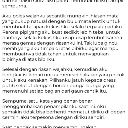
dan semakin cinta, aku perlu membuat diriku tampil
sempurna.
Aku poles wajahku secantik mungkin, hiasan mata
yang cukup natural dengan bulu mata lentik untuk
membuat tatapan kekasihku selalu terpaku padaku.
Perona pipi yang aku buat sedikit lebih tebal untuk
nantinya selalu kekasihku usap-usap lembut karena
merasa gemas dengan riasanku ini. Tak lupa gincu
merah yang aku timpa di atas bibirku agar mampu
membuatnya tidak tahan untuk menyapukan
bibirnya di atas bibirku.
Selesai dengan riasan wajahku, kemudian aku
bongkar isi lemari untuk mencari pakaian yang cocok
untuk aku kenakan. Pilihanku jatuh kepada dress
putih selutut dengan border bunga-bunga yang
memenuhi setiap bagian dari gaun cantik itu.
Sempurna, satu kata yang benar-benar
menggambarkan penampilanku saat ini. Aku
semakin tidak bisa berhenti mematut diriku di depan
cermin, aku terpesona dengan diriku sendiri.
Saat hendak semakin menyempurnakan