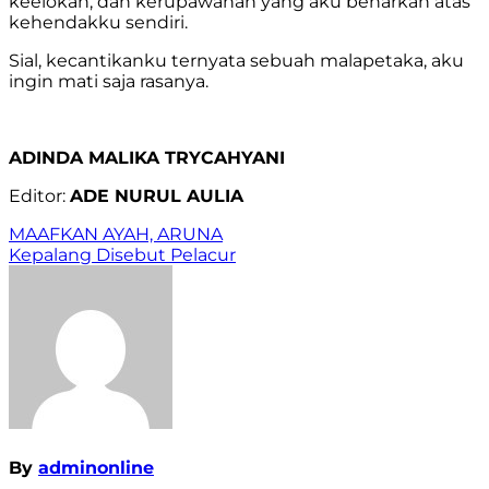
keelokan, dan kerupawanan yang aku benarkan atas
kehendakku sendiri.
Sial, kecantikanku ternyata sebuah malapetaka, aku
ingin mati saja rasanya.
ADINDA MALIKA TRYCAHYANI
Editor:
ADE NURUL AULIA
Navigasi
MAAFKAN AYAH, ARUNA
Kepalang Disebut Pelacur
pos
By
adminonline