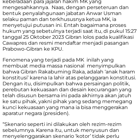
keberadaan para jajaran hakim MK yang
mengesahkannya. Naas, dengan perseteruan dan
bentuk penyalahgunaan jabatan Anwar Usman
selaku paman dan terkhususnya ketua MK, ia
menyetujui putusan ini. Entah bagaimana proses
hukum yang sebetulnya terjadi saat itu, di pukul 15:27
tanggal 25 Oktober 2023 Gibran lolos pada kualifikasi
Cawapres dan resmi mendaftar menjadi pasangan
Prabowo-Gibran ke KPU.
Fenomena yang terjadi pada MK inilah yang
membuat media massa nasional menyimpulkan
bahwa Gibran Rakabuming Raka, adalah ‘anak haram
konstitusi’ karena Ia lahir atas pelanggaran konstitusi.
Dengan itu, disimpulkan bahwa persaingan politik,
perebutan kekuasaan dan desain kecurangan yang
telah disusun bersama ini pada akhirnya akan jatuh
ke satu pihak, yakni pihak yang sedang memegang
kunci kekuasaan yang mana ia bisa menggerakan
aparatur negara (presiden).
“Skenario seperti ini dilakukan oleh rezim-rezim
sebelumnya. Karena itu, untuk menyusun dan
menyelenggarakan skenario ‘kotor’ tidak perlu