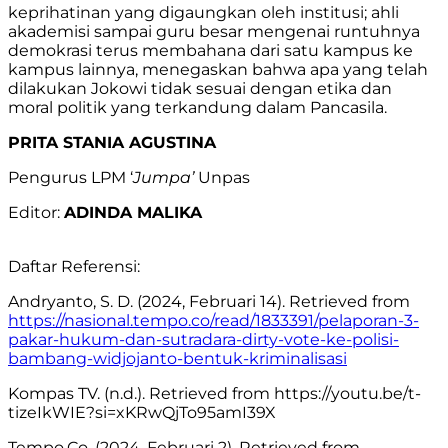
keprihatinan yang digaungkan oleh institusi; ahli
akademisi sampai guru besar mengenai runtuhnya
demokrasi terus membahana dari satu kampus ke
kampus lainnya, menegaskan bahwa apa yang telah
dilakukan Jokowi tidak sesuai dengan etika dan
moral politik yang terkandung dalam Pancasila.
PRITA STANIA AGUSTINA
Pengurus LPM ‘
Jumpa’
Unpas
Editor:
ADINDA MALIKA
Daftar Referensi:
Andryanto, S. D. (2024, Februari 14). Retrieved from
https://nasional.tempo.co/read/1833391/pelaporan-3-
pakar-hukum-dan-sutradara-dirty-vote-ke-polisi-
bambang-widjojanto-bentuk-kriminalisasi
Kompas TV. (n.d.). Retrieved from https://youtu.be/t-
tizeIkWIE?si=xKRwQjTo95amI39X
Tempo.Co. (2024, Februari 2). Retrieved from