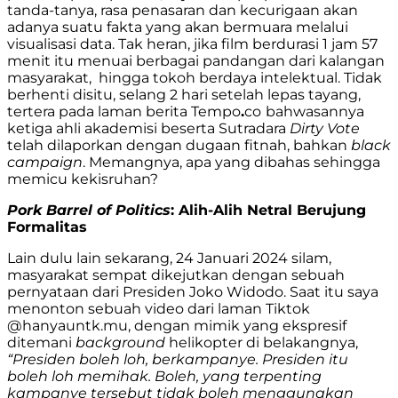
tanda-tanya, rasa penasaran dan kecurigaan akan
adanya suatu fakta yang akan bermuara melalui
visualisasi data. Tak heran, jika film berdurasi 1 jam 57
menit itu menuai berbagai pandangan dari kalangan
masyarakat, hingga tokoh berdaya intelektual. Tidak
berhenti disitu, selang 2 hari setelah lepas tayang,
tertera pada laman berita Tempo
.
co
bahwasannya
ketiga ahli akademisi beserta Sutradara
Dirty Vote
telah dilaporkan dengan dugaan fitnah, bahkan
black
campaign
. Memangnya, apa yang dibahas sehingga
memicu kekisruhan?
Pork Barrel of Politics
: Alih-Alih Netral Berujung
Formalitas
Lain dulu lain sekarang, 24 Januari 2024 silam,
masyarakat sempat dikejutkan dengan sebuah
pernyataan dari Presiden Joko Widodo. Saat itu saya
menonton sebuah video dari laman Tiktok
@hanyauntk.mu, dengan mimik yang ekspresif
ditemani
background
helikopter di belakangnya,
“Presiden boleh loh, berkampanye. Presiden itu
boleh loh memihak. Boleh, yang terpenting
kampanye tersebut tidak boleh menggunakan