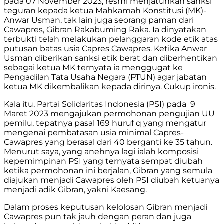
pada 07 November 2023, resmi menjatuhkan sanksi
teguran kepada ketua Mahkamah Konstitusi (MK)-
Anwar Usman, tak lain juga seorang paman dari
Cawapres, Gibran Rakabuming Raka. Ia dinyatakan
terbukti telah melakukan pelanggaran kode etik atas
putusan batas usia Capres Cawapres. Ketika Anwar
Usman diberikan sanksi etik berat dan diberhentikan
sebagai ketua MK ternyata ia menggugat ke
Pengadilan Tata Usaha Negara (PTUN) agar jabatan
ketua MK dikembalikan kepada dirinya. Cukup ironis.
Kala itu, Partai Solidaritas Indonesia (PSI) pada 9
Maret 2023 mengajukan permohonan pengujian UU
pemilu, tepatnya pasal 169 huruf q yang mengatur
mengenai pembatasan usia minimal Capres-
Cawapres yang berasal dari 40 berganti ke 35 tahun.
Menurut saya, yang anehnya lagi ialah komposisi
kepemimpinan PSI yang ternyata sempat diubah
ketika permohonan ini berjalan, Gibran yang semula
diajukan menjadi Cawapres oleh PSI diubah ketuanya
menjadi adik Gibran, yakni Kaesang.
Dalam proses keputusan kelolosan Gibran menjadi
Cawapres pun tak jauh dengan peran dan juga