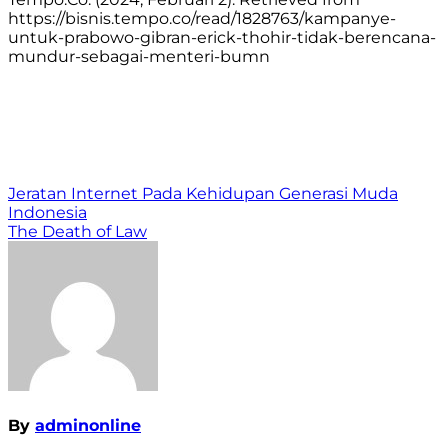
https://bisnis.tempo.co/read/1828763/kampanye-
untuk-prabowo-gibran-erick-thohir-tidak-berencana-
mundur-sebagai-menteri-bumn
Navigasi
Jeratan Internet Pada Kehidupan Generasi Muda
Indonesia
pos
The Death of Law
By
adminonline