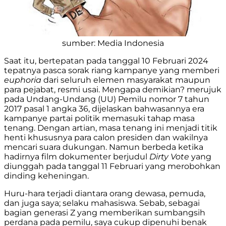
sumber: Media Indonesia
Saat itu, bertepatan pada tanggal 10 Februari 2024
tepatnya pasca sorak riang kampanye yang memberi
euphoria
dari seluruh elemen masyarakat maupun
para pejabat, resmi usai. Mengapa demikian? merujuk
pada Undang-Undang (UU) Pemilu nomor 7 tahun
2017 pasal 1 angka 36, dijelaskan bahwasannya era
kampanye partai politik memasuki tahap masa
tenang. Dengan artian, masa tenang ini menjadi titik
henti khususnya para calon presiden dan wakilnya
mencari suara dukungan. Namun berbeda ketika
hadirnya film dokumenter berjudul
Dirty Vote
yang
diunggah pada tanggal 11 Februari yang merobohkan
dinding keheningan.
Huru-hara terjadi diantara orang dewasa, pemuda,
dan juga saya; selaku mahasiswa. Sebab, sebagai
bagian generasi Z yang memberikan sumbangsih
perdana pada pemilu, saya cukup dipenuhi benak