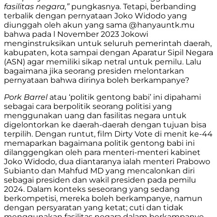
fasilitas negara,”
pungkasnya. Tetapi, berbanding
terbalik dengan pernyataan Joko Widodo yang
diunggah oleh akun yang sama @hanyauntk.mu
bahwa pada l November 2023 Jokowi
menginstruksikan untuk seluruh pemerintah daerah,
kabupaten, kota sampai dengan Aparatur Sipil Negara
(ASN) agar memiliki sikap netral untuk pemilu. Lalu
bagaimana jika seorang presiden melontarkan
pernyataan bahwa dirinya boleh berkampanye?
Pork Barrel
atau ‘politik gentong babi’ ini dipahami
sebagai cara berpolitik seorang politisi yang
menggunakan uang dan fasilitas negara untuk
digelontorkan ke daerah-daerah dengan tujuan bisa
terpilih. Dengan runtut, film Dirty Vote di menit ke-44
memaparkan bagaimana politik gentong babi ini
dilanggengkan oleh para menteri-menteri kabinet
Joko Widodo, dua diantaranya ialah menteri Prabowo
Subianto dan Mahfud MD yang mencalonkan diri
sebagai presiden dan wakil presiden pada pemilu
2024. Dalam konteks seseorang yang sedang
berkompetisi, mereka boleh berkampanye, namun
dengan persyaratan yang ketat; cuti dan tidak
menggunakan fasilitas negara dalam berkampanye.