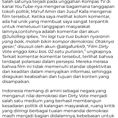
Salah satunya terjadi pada unggahan Kompas TV di
kanal
YouTube-n
ya mengenai bagaimana tanggapan
tokoh politik; Ma’ruf Amin dan Jusuf Kalla mengenai
film tersebut. Ketika saya melihat kolom komentar,
ada hal unik yang membuat saya sangat terpantik
untuk menelusuri tanggapan masyarakat
lainnya,contohnya adalah komentar dari akun
@JulioReg-ip6ex, “
Ini lagi tua-tua bukan nyaranin
yang baik, malah bikin kompor demokrasi. Otaknya
geser
,” disusuli oleh akun @aligafur649, “
Film Dirty
Vote engga laku bos. 02 satu putaran,”
ungkapnya.
Terkait komentar-komentar tersebut, terlihat bahwa
terdapat polarisasi dalam persepsi. Mereka merasa
bahwa film ini tidak memenuhi standar objektivitas
dan keadilan dalam menyajikan informasi, sehingga
diragukan keabsahan dan tujuan dari konten yang
disampaikan.
Indonesia memang di amini sebagai negara yang
menganut nilai demokrasi dan Dirty Vote menjadi
salah satu medium yang berhasil membangun
kesadaran politik di kalangan masyarakat, ruang kritik
yang diiringi berbagai tuaian menandai demokrasi
masih menjadi bagian didalamnya; kebebasan untuk