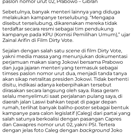
paslon nomor urut 02, Prabowo – Gibran
Sebetulnya, banyak menteri lainnya yang diduga
melakukan kampanye terselubung. “Mengapa
disebut terselubung, dikarenakan mereka tidak
terdaftar secara resmi sebagai tim pendukung
kampanye pada KPU (Komisi Pemilihan Umum),” ujar
Zainal Arifin di Film Dirty Vote.
Sejalan dengan salah satu
scene
di film Dirty Vote,
yakni media massa yang menunjukan dokumentasi
perjamuan makan siang Jokowi bersama Prabowo
dan juga jajaran menteri yang termasuk sebagai
timses paslon nomor urut dua, menjadi tanda tanya
akan sikap netralitas presiden Jokowi. Tidak berhenti
disitu, indikasi adanya keberpihakan tersebut
dirasakan secara langsung oleh saya. Rasa geram
selalu menyelimuti saat perjalanan pulang saya, di
daerah jalan Laswi bahkan tepat di pagar depan
rumah, terlihat banyak baliho-poster sebagai bentuk
kampanye para calon legislatif (Caleg) dari partai yang
salah satunya berkoalisi dengan pasangan Capres
dan Cawapres nomor urut 02, yakni PSI. Tertera
dengan jelas foto Caleg dengan
background
Joko