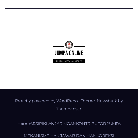
Proudly powered by WordPress
|
Theme:
Newsbulk
by
Themeansar
.
Home
ARSIP
IKLAN
JARINGAN
KONTRIBUTOR JUMPA
MEKANISME HAK JAWAB DAN HAK KOREKSI