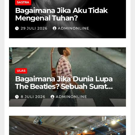
SASTRA
Bagaimana Jika Aku Tidak
Mengenal Tuhan?
29 JULI 2026
ADMINONLINE
ULAS
Bagaimana Jika Dunia Lupa
The Beatles? Sebuah Surat
Cinta dan Kritik
8 JULI 2026
ADMINONLINE