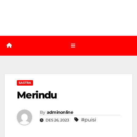
SASTRA
Merindu
By
adminonline
#puisi
DES 26, 2023