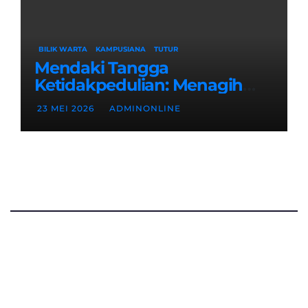
BILIK WARTA
KAMPUSIANA
TUTUR
Mendaki Tangga
Ketidakpedulian: Menagih
Hak Disabilitas yang
23 MEI 2026
ADMINONLINE
Terpasung di Selasar Kampus