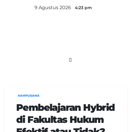
Skip
9 Agustus 2026
4:23 pm
to
content
KAMPUSIANA
Pembelajaran Hybrid
di Fakultas Hukum
Efektif atau Tidak?