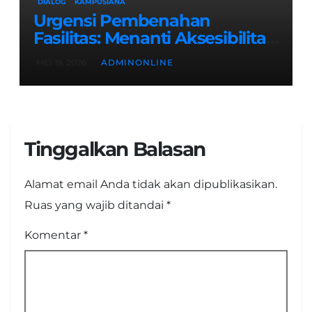
DIALOG
KAMPUSIANA
Urgensi Pembenahan
Fasilitas: Menanti Aksesibilitas
Ramah Disabilitas di Gedung
MEI 19, 2026
ADMINONLINE
Fakultas Teknik
Tinggalkan Balasan
Alamat email Anda tidak akan dipublikasikan.
Ruas yang wajib ditandai
*
Komentar
*