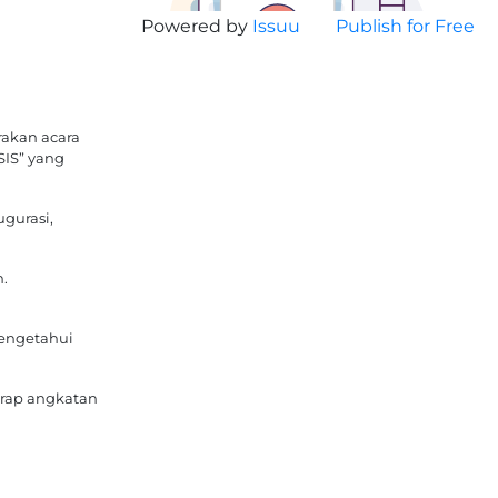
Powered by
Issuu
Publish for Free
rakan acara
SIS” yang
gurasi,
n.
mengetahui
arap angkatan