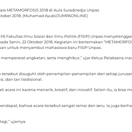
acara METAMORFOSIS 2018 di Aula Suradiredja Unpas
Oktober 2018. (Muhamad Ayubi/JUMPAONLINE)
) Fakultas Ilmu Sosial dan Ilmu Politik (FISIP) Unpas menyelengga
pada Senin, 22 Oktober 2018. Kegiatan ini bertemakan “METAMORFO
juan untuk menyambut mahasiswa baru FISIP Unpas.
 mempererat angkatan, serta menghibur,” ujar Ketua Pelaksana inau
an tersebut disuguhi oleh penampilan-penampilan dari setiap jurusa
si, dan tari tradisional.
cara ini karena menarik, kreatif, dan inovatif. Selain itu, ia bisa 
endapat, bahwa acara tersebut sangat ramai dan seru. Ia juga berh
agi,” ujarnya.