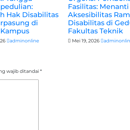
pedulian:
Fasilitas: Menanti
 Hak Disabilitas
Aksesibilitas Ra
erpasung di
Disabilitas di Ge
r Kampus
Fakultas Teknik
026
adminonline
Mei 19, 2026
adminonli
ng wajib ditandai
*