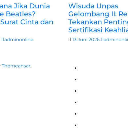
na Jika Dunia
Wisuda Unpas
e Beatles?
Gelombang II: Re
Surat Cinta dan
Tekankan Pentin
Sertifikasi Keahli
6
adminonline
13 Juni 2026
adminonli
y
Themeansar
.