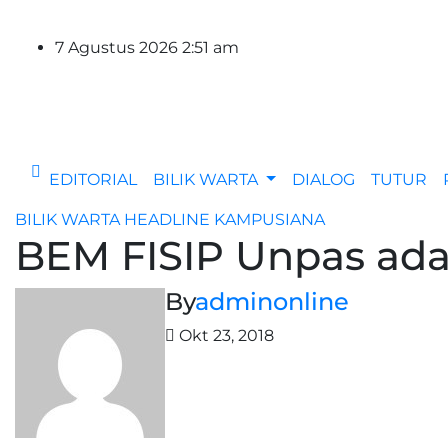
Skip
to
7 Agustus 2026
2:51 am
content
EDITORIAL
BILIK WARTA
DIALOG
TUTUR
BILIK WARTA
HEADLINE
KAMPUSIANA
BEM FISIP Unpas ada
By
adminonline
Okt 23, 2018