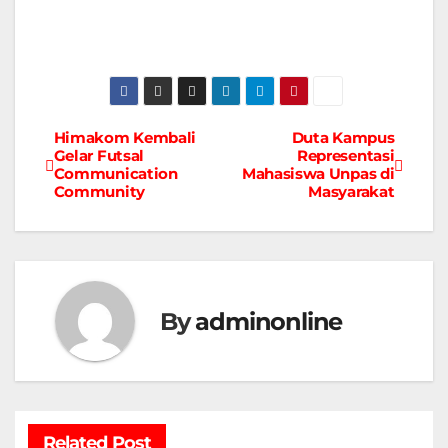
Himakom Kembali
Duta Kampus
Navigasi
Gelar Futsal
Representasi
Communication
Mahasiswa Unpas di
pos
Community
Masyarakat
By
adminonline
Related Post