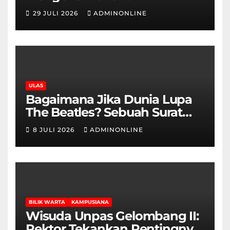
29 JULI 2026
ADMINONLINE
ULAS
Bagaimana Jika Dunia Lupa
The Beatles? Sebuah Surat
Cinta dan Kritik
8 JULI 2026
ADMINONLINE
BILIK WARTA
KAMPUSIANA
Wisuda Unpas Gelombang II:
Rektor Tekankan Pentingnya