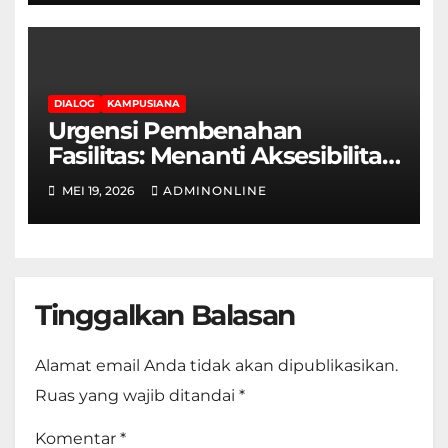
DIALOG
KAMPUSIANA
Urgensi Pembenahan
Fasilitas: Menanti Aksesibilitas
Ramah Disabilitas di Gedung
MEI 19, 2026
ADMINONLINE
Fakultas Teknik
Tinggalkan Balasan
Alamat email Anda tidak akan dipublikasikan.
Ruas yang wajib ditandai
*
Komentar
*