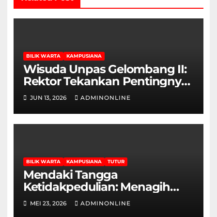
BILIK WARTA
KAMPUSIANA
Wisuda Unpas Gelombang II:
Rektor Tekankan Pentingnya
Sertifikasi Keahlian
JUN 13, 2026
ADMINONLINE
BILIK WARTA
KAMPUSIANA
TUTUR
Mendaki Tangga
Ketidakpedulian: Menagih
Hak Disabilitas yang
MEI 23, 2026
ADMINONLINE
Terpasung di Selasar Kampus