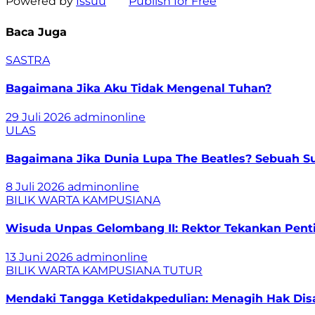
Powered by
Issuu
Publish for Free
Baca Juga
SASTRA
Bagaimana Jika Aku Tidak Mengenal Tuhan?
29 Juli 2026
adminonline
ULAS
Bagaimana Jika Dunia Lupa The Beatles? Sebuah Sur
8 Juli 2026
adminonline
BILIK WARTA
KAMPUSIANA
Wisuda Unpas Gelombang II: Rektor Tekankan Pentin
13 Juni 2026
adminonline
BILIK WARTA
KAMPUSIANA
TUTUR
Mendaki Tangga Ketidakpedulian: Menagih Hak Disa