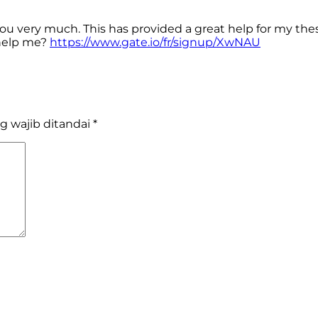
you very much. This has provided a great help for my thesi
 help me?
https://www.gate.io/fr/signup/XwNAU
g wajib ditandai
*