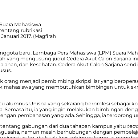
 Suara Mahasiswa
tentang rubrikasi
Januari 2017. (Magfirah
 anggota baru, Lembaga Pers Mahasiswa (LPM) Suara Ma
alah yang mengusung judul Cedera Akut Calon Sarjana ini 
jalanan, dan kesehatan. Cedera Akut Calon Sarjana sendi
usus.
 orang menjadi pembimbing skripsi liar yang beroperasi
k mahasiswa yang membutuhkan bimbingan untuk skrips
h satu alumnus Unisba yang sekarang berprofesi sebagai k
a. Semasa itu, ia yang ingin melakukan bimbingan den
 dengan pembahasan yang ada. Sehingga, ia terdorong u
tentang gabungan dari dua tahapan kampus yaitu
teac
ngusaha, namun masih berhubungan dengan pembelajar
h universitas ke khalayak luas sehingga kampus menghas