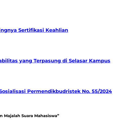
gnya Sertifikasi Keahlian
bilitas yang Terpasung di Selasar Kampus
osialisasi Permendikbudristek No. 55/2024
am Majalah Suara Mahasiswa”