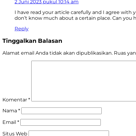
2 Juni 2023 pukul 10:14 am
I have read your article carefully and I agree with 
don’t know much about a certain place. Can you
Reply
Tinggalkan Balasan
Alamat email Anda tidak akan dipublikasikan.
Ruas yan
Komentar
*
Nama
*
Email
*
Situs Web