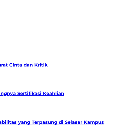
at Cinta dan Kritik
gnya Sertifikasi Keahlian
bilitas yang Terpasung di Selasar Kampus