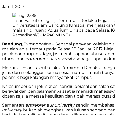
Jan 11, 2017
Insan Fazrul (tengah), Pemimpin Redaksi Majalah
Universitas Islam Bandung (Unisba) menjelaskan 
majalah di ruang Aquarium Unisba pada Selasa, 10 
Ramadhani/JUMPAONLINE)
Bandung
,
Jumpaonline
– Sebagai perayaan kelahiran
majalah edisi terbaru pada Selasa, 10 Januari 2017. Maj
pojok bandung, budaya, jas merah, laporan khusus, per
utama dan
entrepreneur university
sebagai laporan kh
Menurut Insan Fazrul selaku Pemimpin Redaksi, banyak
jelas dan melanggar norma sosial, namun masih banya
polemik bagi kalangan masyarakat kampus.
Narasumber dari joki skripsi sendiri berasal dari sala
berawal dari pengalamannya saat ia menjadi mahasisw
dosen saja ia merasa kesulitan dan tidak merasa puas
Sementara
entrepreneur university
sendiri membahas 
university
bukanlah menghasilkan lulusan seorang pe
hasil dari penelitian itu pun dapat dikembangkan ole