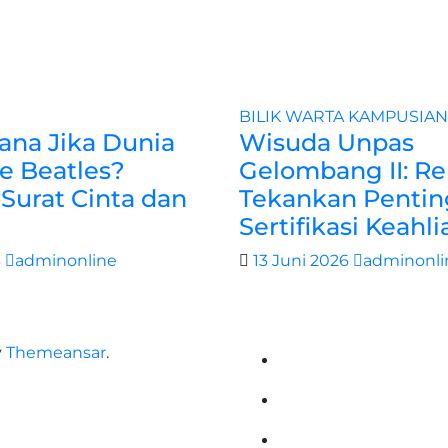
BILIK WARTA
KAMPUSIAN
na Jika Dunia
Wisuda Unpas
e Beatles?
Gelombang II: Re
Surat Cinta dan
Tekankan Pentin
Sertifikasi Keahli
6
adminonline
13 Juni 2026
adminonli
y
Themeansar
.