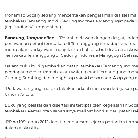
Mohamad Sobary sedang menceritakan pengalaman dia selama m
tembakau Temanggung di Gedung Indonesia Menggugat pada Sel
(Egi Budiana/Jumpaonline)
Bandung
,
Jumpaonline
– “Petani melawan dengan dasyat, inda
perlawanan petani tembakau di Temanggung terhadap peraturan 
merupakan budayawan menjelaskan hal tersebut di acara diskusi
Tembakau Temanggung di Gedung Indonesia Menggugat Selasa, 
Dalam buku itu digambarkan petani tembakau Temanggung meng
pendapat mereka. Pernah suatu waktu petani Temanggung mena
Gunung Sumbing dan menghisap rokok bersamaan. Asap yang di
“Perlawanan yang mereka lakukan adalah melawan kebijakan pol
Umum Antara.
Buku yang berasal dari disertasi ini tercipta oleh kegelisahan
tembakau. Pemerintah seharusnya melihat kondisi dari petani se
“PP no.109 tahun 2012 dapat mengancam sejarah pertanian temba
dalam diskusi itu.