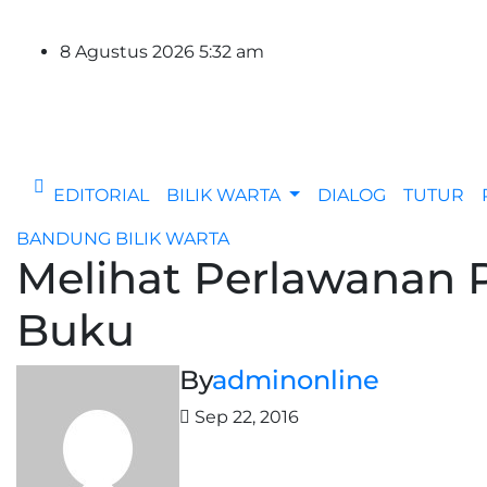
Skip
to
8 Agustus 2026
5:32 am
content
EDITORIAL
BILIK WARTA
DIALOG
TUTUR
BANDUNG
BILIK WARTA
Melihat Perlawanan 
Buku
By
adminonline
Sep 22, 2016