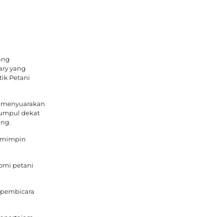
ang
ary yang
ik Petani
m menyuarakan
kumpul dekat
ng.
Pemimpin
omi petani
u pembicara