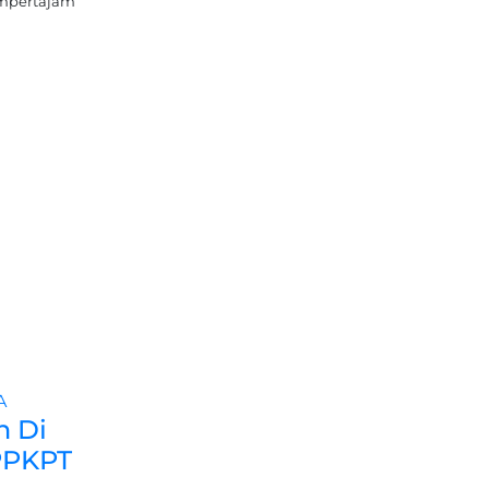
empertajam
A
n Di
PPKPT