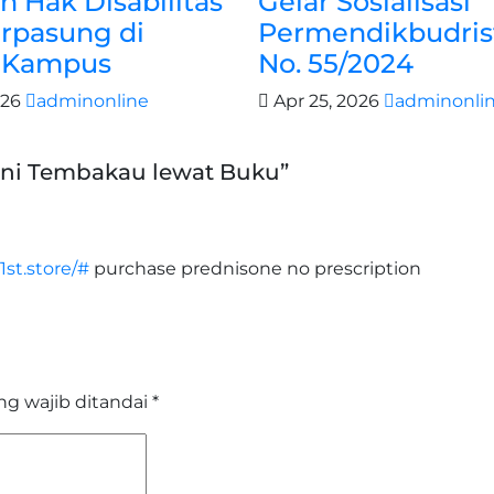
 Hak Disabilitas
Gelar Sosialisasi
erpasung di
Permendikbudris
r Kampus
No. 55/2024
026
adminonline
Apr 25, 2026
adminonli
ani Tembakau lewat Buku”
1st.store/#
purchase prednisone no prescription
ng wajib ditandai
*