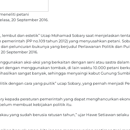
eneliti petani
asa, 20 September 2016.
h, lembut dan estetik” Ucap Mohamad Sobary saat menjelaskan tent
pemerintah (PP no.109 tahun 2012) yang menyusahkan petani. Sob
 dan peluncuran bukunya yang berjudul Perlawanan Politik dan Puit
20 September 2016.
gunakan aksi-aksi yang berkaitan dengan seni atau sastra dala
ri dengan menggunakan tombak, di lain waktu 10.000 petani ber
hasilkan sangat banyak, sehingga menyaingi kabut Gunung Sumbi
itik dengan cara yang puitik” ucap Sobary, yang pernah menjadi 
 Sobary kepada peraturan pemerintah yang dapat menghancurkan ekon
belum membuat kebijakan politik itu.
kau yang sudah berusia ratusan tahun,” ujar Hawe Setiawan selak