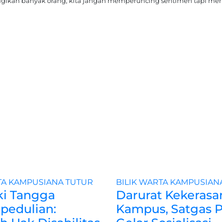
gikan banyak orang, kita jangan memperuncing sentimen tapi m
TA
KAMPUSIANA
TUTUR
BILIK WARTA
KAMPUSIAN
i Tangga
Darurat Kekerasa
pedulian:
Kampus, Satgas 