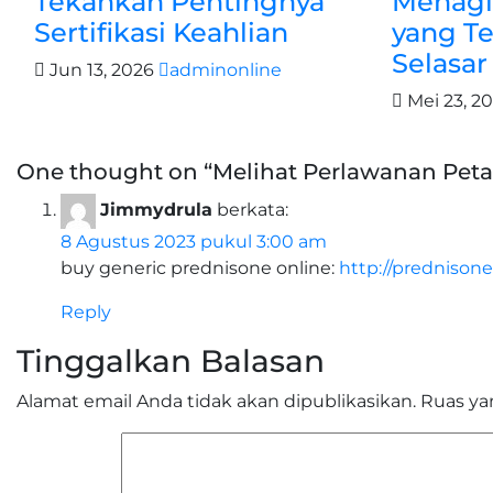
Tekankan Pentingnya
Menagih
Sertifikasi Keahlian
yang T
Selasa
Jun 13, 2026
adminonline
Mei 23, 2
One thought on “Melihat Perlawanan Pet
Jimmydrula
berkata:
8 Agustus 2023 pukul 3:00 am
buy generic prednisone online:
http://prednisone
Reply
Tinggalkan Balasan
Alamat email Anda tidak akan dipublikasikan.
Ruas ya