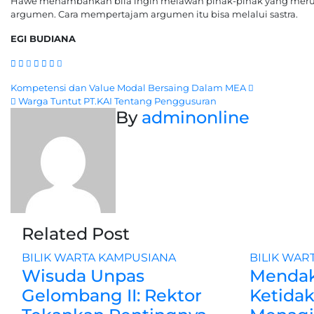
Hawe menambahkan bila ingin melawan pihak-pihak yang meru
argumen. Cara mempertajam argumen itu bisa melalui sastra.
EGI BUDIANA
Navigasi
Kompetensi dan Value Modal Bersaing Dalam MEA
Warga Tuntut PT.KAI Tentang Penggusuran
pos
By
adminonline
Related Post
BILIK WARTA
KAMPUSIANA
BILIK WAR
Wisuda Unpas
Mendak
Gelombang II: Rektor
Ketidak