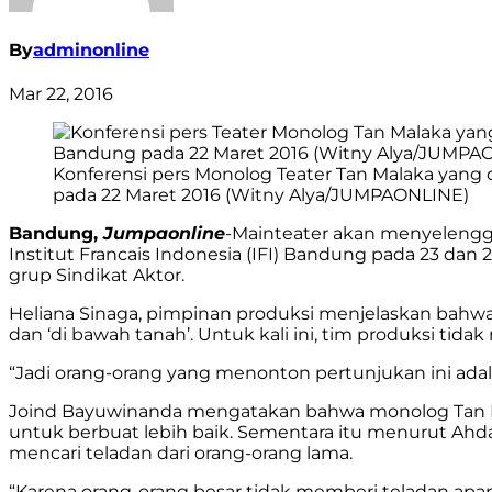
By
adminonline
Mar 22, 2016
Konferensi pers Monolog Teater Tan Malaka yang 
pada 22 Maret 2016 (Witny Alya/JUMPAONLINE)
Bandung,
Jumpaonline
-Mainteater akan menyelengga
Institut Francais Indonesia (IFI) Bandung pada 23 dan
grup Sindikat Aktor.
Heliana Sinaga, pimpinan produksi menjelaskan bahwa
dan ‘di bawah tanah’. Untuk kali ini, tim produksi tid
“Jadi orang-orang yang menonton pertunjukan ini ada
Joind Bayuwinanda mengatakan bahwa monolog Tan Ma
untuk berbuat lebih baik. Sementara itu menurut Ahd
mencari teladan dari orang-orang lama.
“Karena orang-orang besar tidak memberi teladan apapu