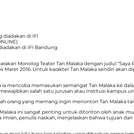
diadakan di IFI Bandung
rakan Monolog Teater Tan Malaka dengan judul “Saya Ru
 24 Maret 2016. Untuk karakter Tan Malaka sendiri akan 
 ia mencoba memasukan semangat Tan Malaka ke dalam p
ak mewajibkan salah satu jurusan atau Institusi kampus u
lah orang yang memang ingin menonton Tan Malaka tanpa
laka ini sangat penting untuk ditonton oleh anak m
a Imran, penulis naskah, menjelaskan bahwa tujuan dar
n mari kita baca lagi teladan yang diberikan orang lama