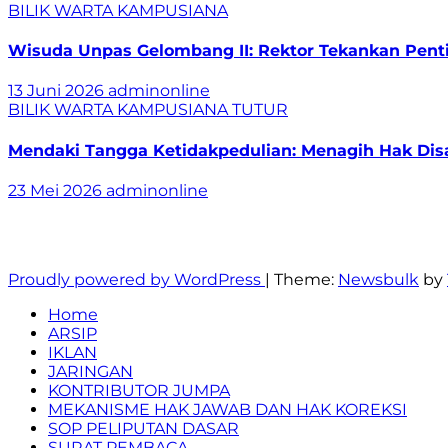
BILIK WARTA
KAMPUSIANA
Wisuda Unpas Gelombang II: Rektor Tekankan Pentin
13 Juni 2026
adminonline
BILIK WARTA
KAMPUSIANA
TUTUR
Mendaki Tangga Ketidakpedulian: Menagih Hak Disa
23 Mei 2026
adminonline
Berita, Fakta, dan Realita
Proudly powered by WordPress
|
Theme:
Newsbulk
by
Home
ARSIP
IKLAN
JARINGAN
KONTRIBUTOR JUMPA
MEKANISME HAK JAWAB DAN HAK KOREKSI
SOP PELIPUTAN DASAR
SURAT PEMBACA