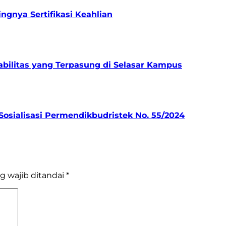
gnya Sertifikasi Keahlian
bilitas yang Terpasung di Selasar Kampus
osialisasi Permendikbudristek No. 55/2024
g wajib ditandai
*