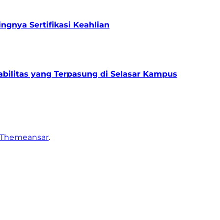
gnya Sertifikasi Keahlian
bilitas yang Terpasung di Selasar Kampus
Themeansar
.