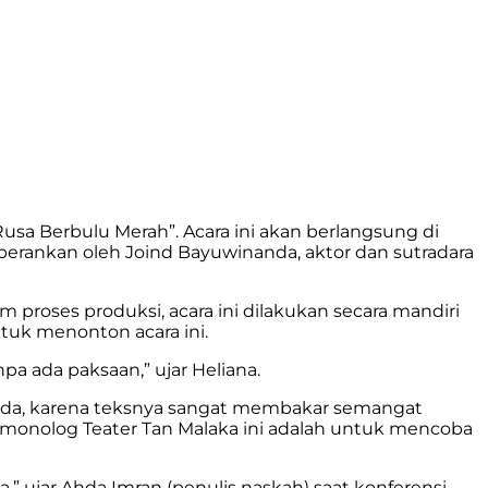
sa Berbulu Merah”. Acara ini akan berlangsung di
diperankan oleh Joind Bayuwinanda, aktor dan sutradara
roses produksi, acara ini dilakukan secara mandiri
ntuk menonton acara ini.
 ada paksaan,” ujar Heliana.
uda, karena teksnya sangat membakar semangat
i monolog Teater Tan Malaka ini adalah untuk mencoba
,” ujar Ahda Imran (penulis naskah) saat konferensi