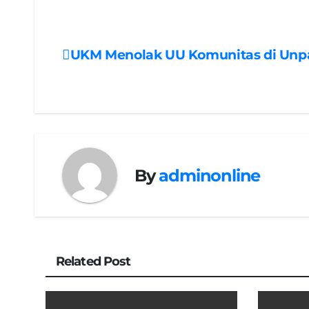
UKM Menolak UU Komunitas di Unp
Navigasi
pos
By
adminonline
Related Post