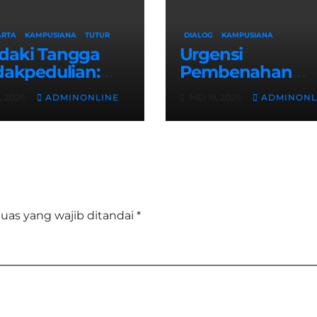
ARTA
KAMPUSIANA
TUTUR
DIALOG
KAMPUSIANA
daki Tangga
Urgensi
dakpedulian:
Pembenahan
agih Hak
Fasilitas: Menant
, 2026
ADMINONLINE
MEI 19, 2026
ADMINONL
bilitas yang
Aksesibilitas R
asung di
Disabilitas di
sar Kampus
Gedung Fakulta
Teknik
uas yang wajib ditandai
*