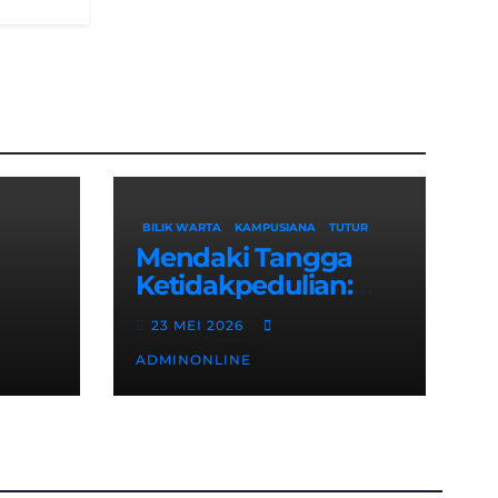
BILIK WARTA
KAMPUSIANA
TUTUR
Mendaki Tangga
Ketidakpedulian:
n
Menagih Hak
23 MEI 2026
Disabilitas yang
ADMINONLINE
ian
Terpasung di Selasar
Kampus