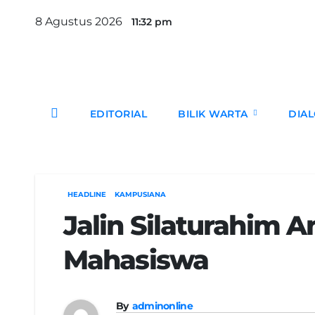
Skip
8 Agustus 2026
11:32 pm
to
content
EDITORIAL
BILIK WARTA
DIA
HEADLINE
KAMPUSIANA
Jalin Silaturahim A
Mahasiswa
By
adminonline