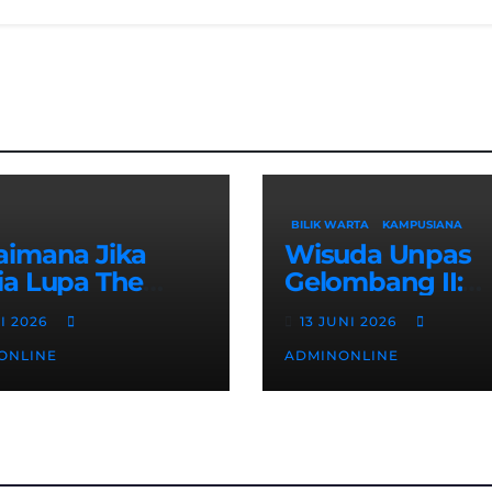
BILIK WARTA
KAMPUSIANA
aimana Jika
Wisuda Unpas
ia Lupa The
Gelombang II:
les? Sebuah
Rektor Tekanka
LI 2026
13 JUNI 2026
t Cinta dan
Pentingnya
ONLINE
ADMINONLINE
k
Sertifikasi Keahl