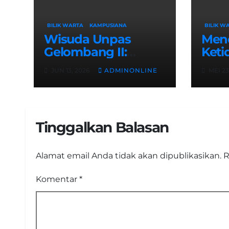
BILIK WARTA
KAMPUSIANA
BILIK W
Wisuda Unpas
Men
Gelombang II:
Keti
Rektor Tekankan
Men
JUN 13, 2026
ADMINONLINE
MEI 23
Pentingnya
Disa
Sertifikasi Keahlian
Terp
Sela
Tinggalkan Balasan
Alamat email Anda tidak akan dipublikasikan.
R
Komentar
*