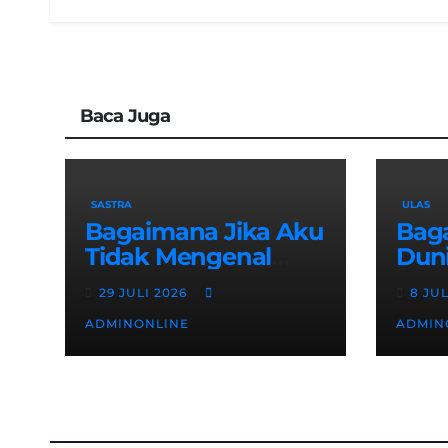
Baca Juga
SASTRA
ULAS
Bagaimana Jika Aku
Bag
Tidak Mengenal
Dun
Tuhan?
Beat
29 JULI 2026
8 JU
Sura
ADMINONLINE
ADMIN
Kriti