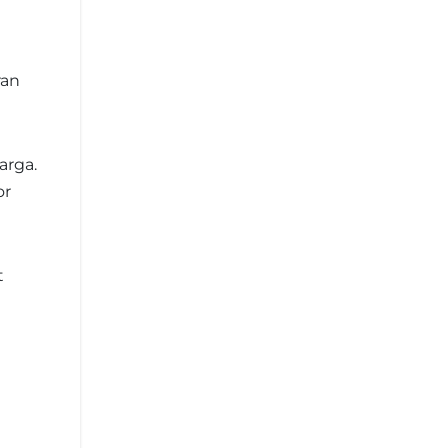
ran
arga.
or
t