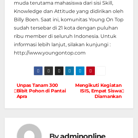
muda terutama mahasiswa dari sisi Skill,
Knowledge dan Attitude yang didirikan oleh
Billy Boen. Saat ini, komunitas Young On Top
sudah tersebar di 21 kota dengan puluhan
ribu member di seluruh Indonesia. Untuk
informasi lebih lanjut, silakan kunjungi :
http://www.youngontop.com
Unpas Tanam 300
Mengikuti Kegiatan
Navigasi
Bibit Pohon di Pantai
ISIS, Empat Siswa
Apra
Diamankan
pos
By
adminonline