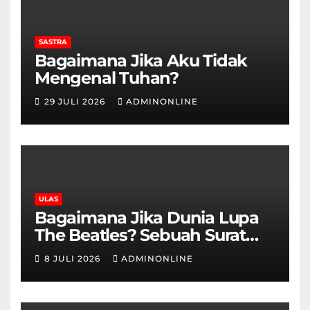
SASTRA
Bagaimana Jika Aku Tidak
Mengenal Tuhan?
29 JULI 2026
ADMINONLINE
ULAS
Bagaimana Jika Dunia Lupa
The Beatles? Sebuah Surat
Cinta dan Kritik
8 JULI 2026
ADMINONLINE