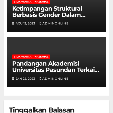
BILIK WARTA
NASIONAL
Ketimpangan Struktural
Berbasis Gender Dalam
Jurnalistik, Masihkah Terjadi?
AGU 13, 2023
ADMINONLINE
BILIK WARTA
NASIONAL
Pandangan Akademisi
Universitas Pasundan Terkait
Isu Rohingya Aceh
JAN 22, 2023
ADMINONLINE
Tinggalkan Balasan