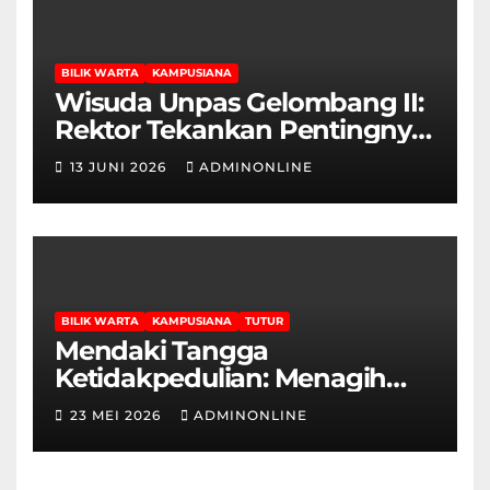
BILIK WARTA
KAMPUSIANA
Wisuda Unpas Gelombang II:
Rektor Tekankan Pentingnya
Sertifikasi Keahlian
13 JUNI 2026
ADMINONLINE
BILIK WARTA
KAMPUSIANA
TUTUR
Mendaki Tangga
Ketidakpedulian: Menagih
Hak Disabilitas yang
23 MEI 2026
ADMINONLINE
Terpasung di Selasar Kampus