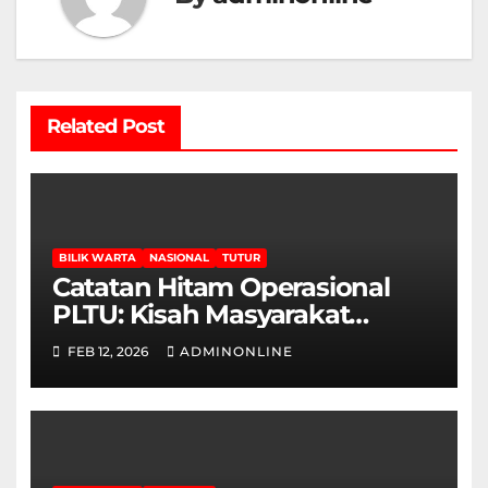
Related Post
BILIK WARTA
NASIONAL
TUTUR
Catatan Hitam Operasional
PLTU: Kisah Masyarakat
Terdampak, Hingga Imbas
FEB 12, 2026
ADMINONLINE
dalam Berbagai Sektor